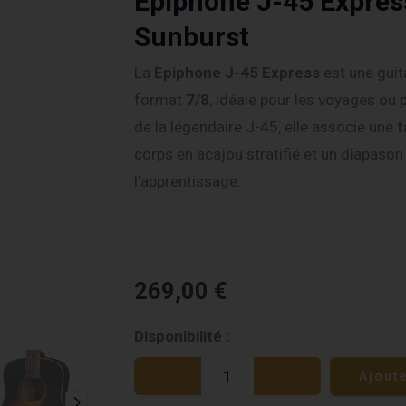
Epiphone J-45 Expres
Sunburst
La
Epiphone J-45 Express
est une gui
format
7/8
, idéale pour les voyages ou 
de la légendaire J-45, elle associe une
t
corps en acajou stratifié et un diapason c
l’apprentissage.
269,00
€
quantité
Disponibilité :
de
Ajout
Epiphone