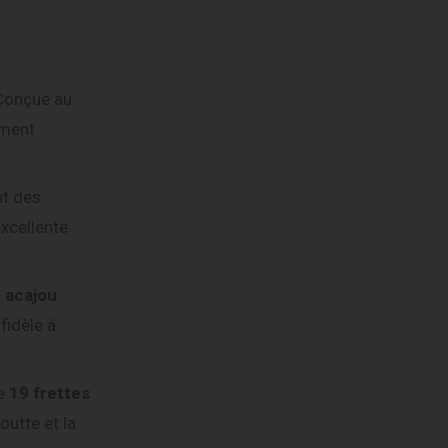
 Conçue au
ement
nt des
excellente
n acajou
fidèle à
e
19 frettes
outte et la