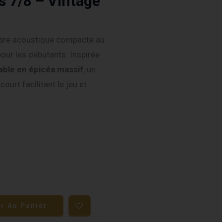
s 7/8 – Vintage
tare acoustique compacte au
pour les débutants. Inspirée
able en épicéa massif
, un
ourt facilitant le jeu et
er Au Panier