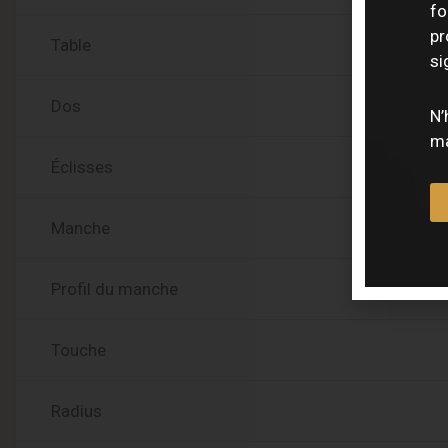
fo
pr
Table
si
Dos
N’
ma
Éclisses
Manche
Profil du manche
Touche
Radius