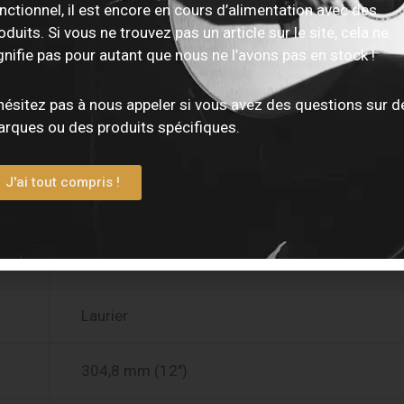
nctionnel, il est encore en cours d’alimentation avec des
oduits. Si vous ne trouvez pas un article sur le site, cela ne
Épicéa massif
gnifie pas pour autant que nous ne l’avons pas en stock !
Acajou stratifié
hésitez pas à nous appeler si vous avez des questions sur d
rques ou des produits spécifiques.
Acajou stratifié
J'ai tout compris !
Acajou
C
Laurier
304,8 mm (12″)