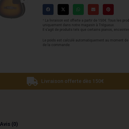
J-
45
Express
¹ La livraison est offerte a partir de 150€. Tous les pro
uniquement dans notre magasin à Trégueux.
7/8
Il s’agit de produits tels que certains pianos, enceinte
-
Le poids est calculé automatiquement au moment de l
de la commande.
Vintage
Sunburst
Livraison offerte dès 150€
Avis (0)