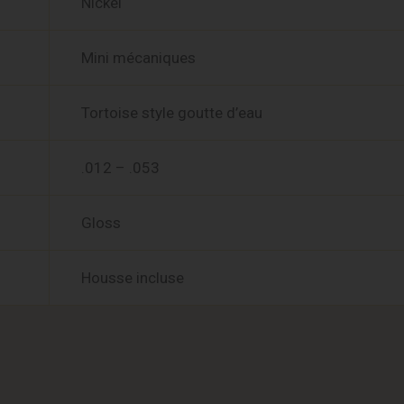
Nickel
Mini mécaniques
Tortoise style goutte d’eau
.012 – .053
Gloss
Housse incluse