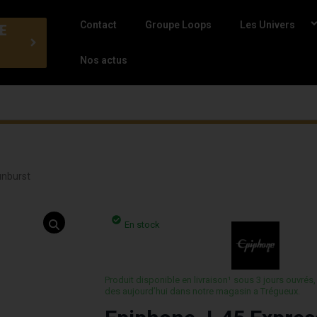
Contact
Groupe Loops
Les Univers
E
Nos actus
unburst
En stock
Produit disponible en livraison¹ sous 3 jours ouvrés,
des aujourd’hui dans notre magasin a Trégueux.