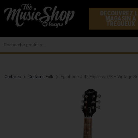
Aller
DECOUVREZ L
au
MAGASIN À
contenu
TREGUEUX
Search
for:
Guitares
Guitares Folk
Epiphone J-45 Express 7/8 – Vintage S