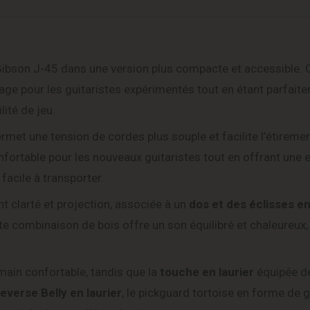
e Gibson J-45 dans une version plus compacte et accessible.
age pour les guitaristes expérimentés tout en étant parfait
ité de jeu.
rmet une tension de cordes plus souple et facilite l’étireme
nfortable pour les nouveaux guitaristes tout en offrant une 
facile à transporter.
nt clarté et projection, associée à un
dos et des éclisses e
te combinaison de bois offre un son équilibré et chaleureux, 
main confortable, tandis que la
touche en laurier
équipée d
everse Belly en laurier
, le pickguard tortoise en forme de g