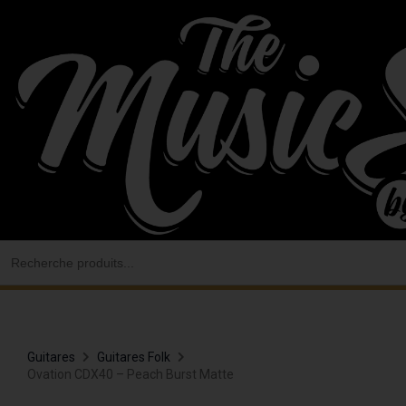
Aller
au
contenu
Search
for:
Guitares
Guitares Folk
Ovation CDX40 – Peach Burst Matte