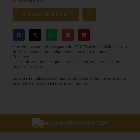
quantité
Disponibilité :
de
Ajouter Au Panier
Ovation
CDX40
-
Peach
¹ La livraison est offerte a partir de 150€. Tous les produits de plus
de 30 kg sont à retirer uniquement dans notre magasin à
Burst
Trégueux.
Il s’agit de produits tels que certains pianos, enceintes, batteries
Matte
et amplificateurs.
Le poids est calculé automatiquement au moment de la sélection
du mode de livraison lors de la commande.
Livraison offerte dès 150€