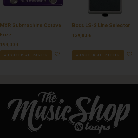
MXR Submachine Octave
Boss LS-2 Line Selector
Fuzz
129,00
€
199,00
€
AJOUTER AU PANIER
AJOUTER AU PANIER