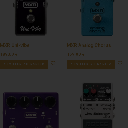
MXR Uni-vibe
MXR Analog Chorus
189,00
€
159,00
€
AJOUTER AU PANIER
AJOUTER AU PANIER