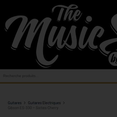
Aller
au
contenu
Search
for:
Guitares
Guitares Electriques
Gibson ES-330 – Sixties Cherry