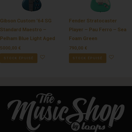
Gibson Custom ’64 SG
Fender Stratocaster
Standard Maestro –
Player – Pau Ferro – Sea
Pelham Blue Light Aged
Foam Green
5000,00
€
790,00
€
STOCK ÉPUISÉ
STOCK ÉPUISÉ