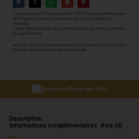
Mod
So-
¹ La livraison est offerte a partir de 150€. Tous les produits de plus
de 30 kg sont à retirer uniquement dans notre magasin à
Cal
Trégueux.
Il s’agit de produits tels que certains pianos, enceintes, batteries
Style
et amplificateurs.
1
Le poids est calculé automatiquement au moment de la sélection
du mode de livraison lors de la commande.
HH
FR
M
-
Maple
Livraison offerte dès 150€
-
Gloss
Black
Description
Informations complémentaires
Avis (0)