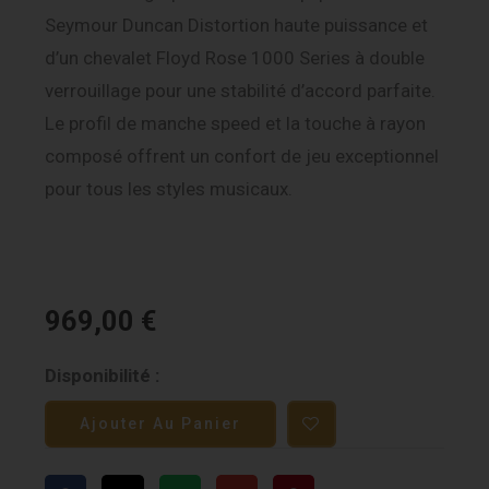
Seymour Duncan Distortion haute puissance et
d’un chevalet Floyd Rose 1000 Series à double
verrouillage pour une stabilité d’accord parfaite.
Le profil de manche speed et la touche à rayon
composé offrent un confort de jeu exceptionnel
pour tous les styles musicaux.
969,00
€
quantité
Disponibilité :
de
Ajouter Au Panier
Charvel
Pro-