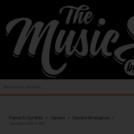
Aller
au
contenu
Search
for:
Pianos Et Synthés
Claviers
Claviers Arrangeurs
Yamaha PSR-E483