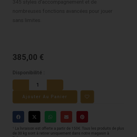
345 styles d’accompagnement et de
nombreuses fonctions avancées pour jouer
sans limites.
385,00
€
quantité
Disponibilité :
de
Yamaha
Ajouter Au Panier
PSR-
E483
¹ La livraison est offerte a partir de 150€. Tous les produits de plus
de 30 kg sont à retirer uniquement dans notre magasin à