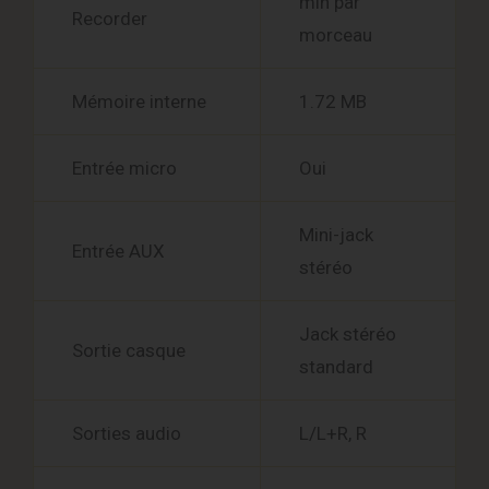
min par
Recorder
morceau
Mémoire interne
1.72 MB
Entrée micro
Oui
Mini-jack
Entrée AUX
stéréo
Jack stéréo
Sortie casque
standard
Sorties audio
L/L+R, R