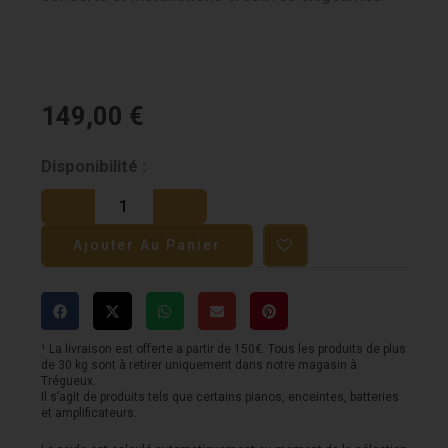
149,00
€
quantité
Disponibilité :
de
Power
Ajouter Au Panier
Lighting
BARWASH
PIXOR
120
¹ La livraison est offerte a partir de 150€. Tous les produits de plus
de 30 kg sont à retirer uniquement dans notre magasin à
Trégueux.
Il s’agit de produits tels que certains pianos, enceintes, batteries
et amplificateurs.