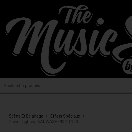
Aller
au
contenu
Search
for:
Scène Et Eclairage
Effets Spéciaux
Power Lighting BARWASH PIXOR 120