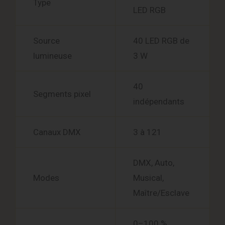
Type
LED RGB
Source
40 LED RGB de
lumineuse
3 W
40
Segments pixel
indépendants
Canaux DMX
3 à 121
DMX, Auto,
Modes
Musical,
Maître/Esclave
0–100 %