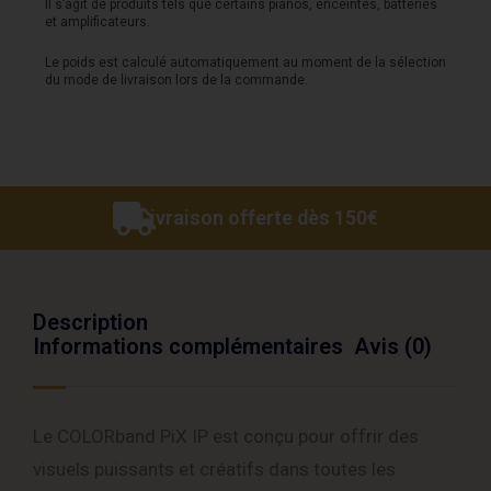
Il s’agit de produits tels que certains pianos, enceintes, batteries
Barre
et amplificateurs.
LED
Le poids est calculé automatiquement au moment de la sélection
du mode de livraison lors de la commande.
Etanche
IP65
Livraison offerte dès 150€
Description
Informations complémentaires
Avis (0)
Le COLORband PiX IP est conçu pour offrir des
visuels puissants et créatifs dans toutes les