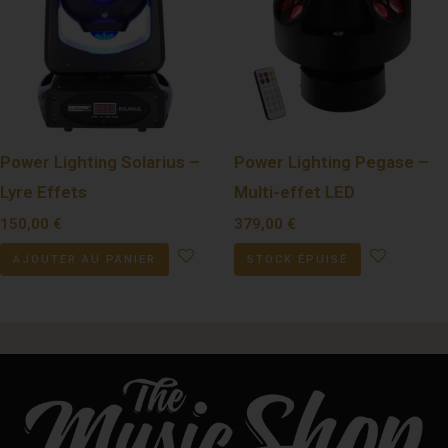
Power Lighting Solarius –
Power Lighting Pegase –
Lyre Effets
Multi-effet LED
150,00
€
379,00
€
AJOUTER AU PANIER
STOCK ÉPUISÉ