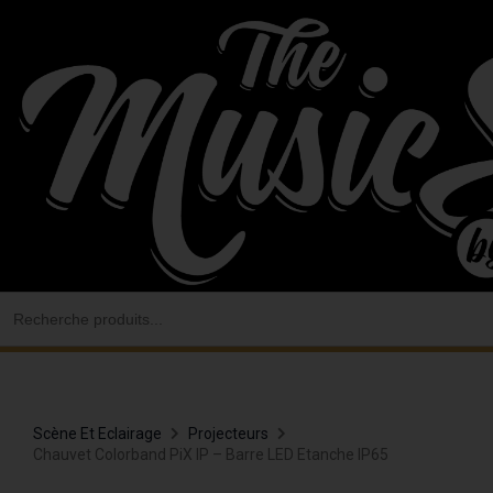
Aller
au
contenu
Search
for:
Scène Et Eclairage
Projecteurs
Chauvet Colorband PiX IP – Barre LED Etanche IP65