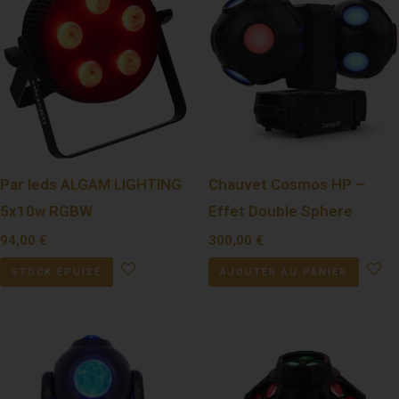
Par leds ALGAM LIGHTING
Chauvet Cosmos HP –
5x10w RGBW
Effet Double Sphere
94,00
€
300,00
€
STOCK ÉPUISÉ
AJOUTER AU PANIER