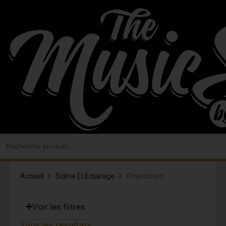
Aller
au
contenu
Search
for:
Accueil
Scène Et Eclairage
Projecteurs
Voir les filtres
Tous les resultats