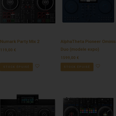
Numark Party Mix 2
AlphaTheta Pioneer Ominis
Duo (modele expo)
119,00
€
1599,00
€
STOCK ÉPUISÉ
STOCK ÉPUISÉ