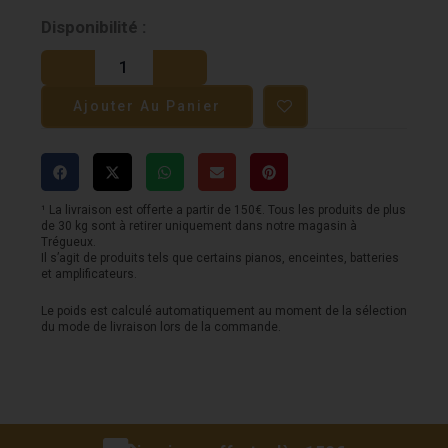
quantité
Disponibilité :
de
Novation
Ajouter Au Panier
Launchpad
X
¹ La livraison est offerte a partir de 150€. Tous les produits de plus
de 30 kg sont à retirer uniquement dans notre magasin à
Trégueux.
Il s’agit de produits tels que certains pianos, enceintes, batteries
et amplificateurs.
Le poids est calculé automatiquement au moment de la sélection
du mode de livraison lors de la commande.