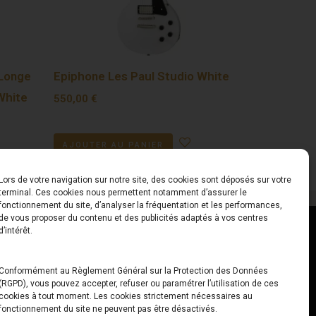
Longe
Epiphone Les Paul Studio White
White
550,00
€
AJOUTER AU PANIER
Lors de votre navigation sur notre site, des cookies sont déposés sur votre
terminal. Ces cookies nous permettent notamment d’assurer le
fonctionnement du site, d’analyser la fréquentation et les performances,
de vous proposer du contenu et des publicités adaptés à vos centres
ct
Horaires
d’intérêt.
udiard
Du Lundi au Vendredi
Conformément au Règlement Général sur la Protection des Données
(RGPD), vous pouvez accepter, refuser ou paramétrer l’utilisation de ces
x
10h00 – 12h30 // 14h00 –
cookies à tout moment. Les cookies strictement nécessaires au
19h00
fonctionnement du site ne peuvent pas être désactivés.