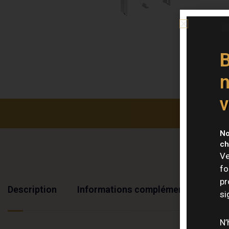
B
n
v
No
ch
Ve
fo
pr
Description
Informations complémentaires
si
N’