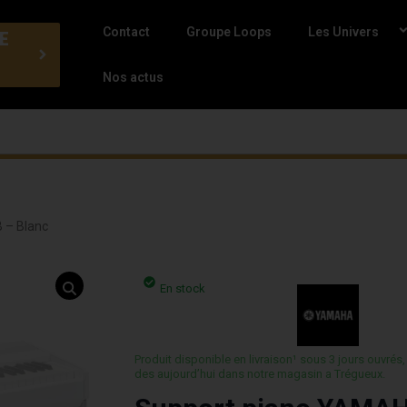
Contact
Groupe Loops
Les Univers
E
Nos actus
 – Blanc
En stock
Produit disponible en livraison¹ sous 3 jours ouvrés,
des aujourd’hui dans notre magasin a Trégueux.