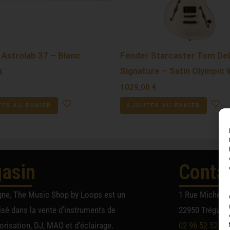
 Astrolab 37 – Blanc
Fender Starcaster Tom De
Signature – Satin Olympic 
€
1029,00
€
ER AU PANIER
AJOUTER AU PANIER
asin
Conta
gne, The Music Shop by Loops est un
1 Rue Michel A
sé dans la vente d’instruments de
22950 Trégueu
risation, DJ, MAO et d’éclairage.
02 96 52 52 52