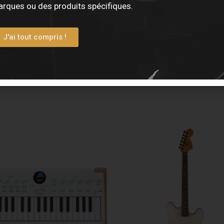
rques ou des produits spécifiques.
que portable YAMAHA P225 BLANC.
J'ai tout compris !