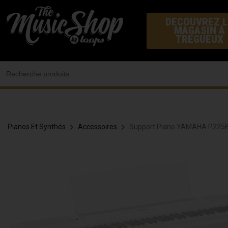
Aller
DECOUVREZ L
au
MAGASIN À
contenu
TREGUEUX
Search
for:
Pianos Et Synthés
Accessoires
Support Piano YAMAHA P225B