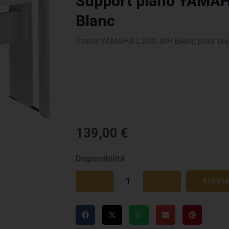
Support piano YAMA
Blanc
Stand YAMAHA L200-WH Blanc pour pi
139,00
€
quantité
Disponibilité :
de
Ajout
Support
piano
YAMAHA