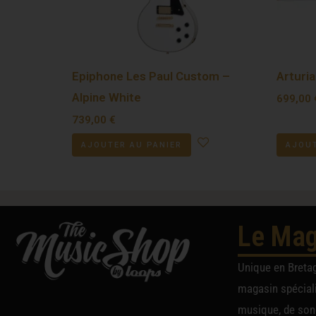
Epiphone Les Paul Custom –
Arturia
Alpine White
699,00
739,00
€
AJOUTER AU PANIER
AJOUT
Le Mag
Unique en Breta
magasin spéciali
musique, de sono