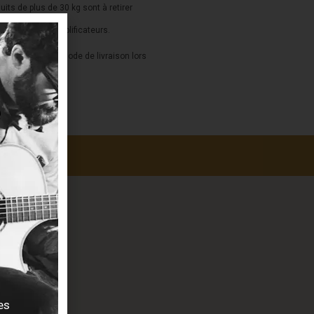
duits de plus de 30 kg sont à retirer
s, batteries et amplificateurs.
a sélection du mode de livraison lors
es