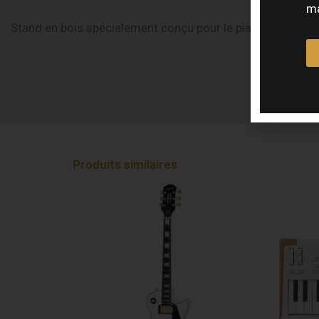
ma
Stand en bois spécialement conçu pour le piano numéri
Produits similaires