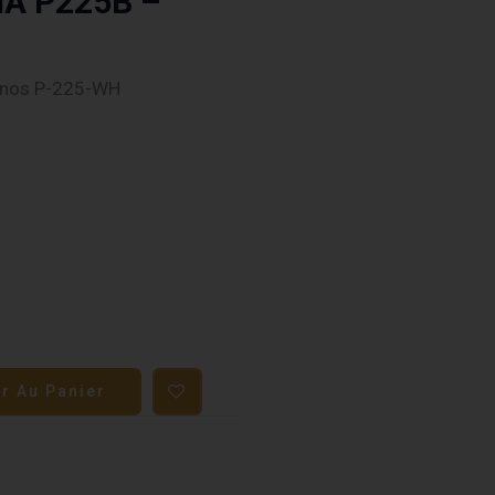
HA P225B –
anos P-225-WH
er Au Panier