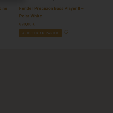
pine
Fender Precision Bass Player II –
Polar White
890,00
€
AJOUTER AU PANIER