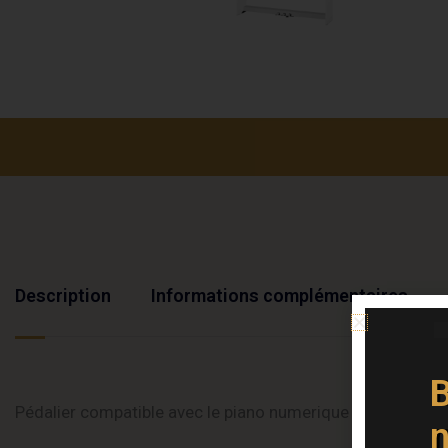
Description
Informations complémentaires
B
Pédalier compatible avec le piano numerique
Kawai ES 12
n