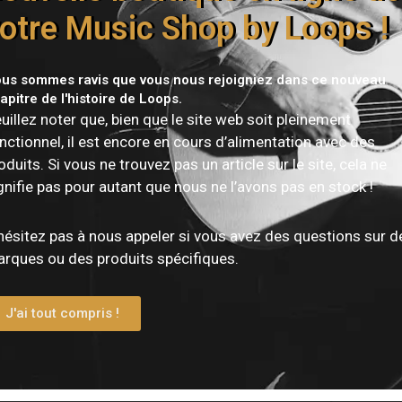
otre Music Shop by Loops !
us sommes ravis que vous nous rejoigniez dans ce nouveau
apitre de l'histoire de Loops.
uillez noter que, bien que le site web soit pleinement
nctionnel, il est encore en cours d’alimentation avec des
oduits. Si vous ne trouvez pas un article sur le site, cela ne
gnifie pas pour autant que nous ne l’avons pas en stock !
hésitez pas à nous appeler si vous avez des questions sur d
rques ou des produits spécifiques.
J'ai tout compris !