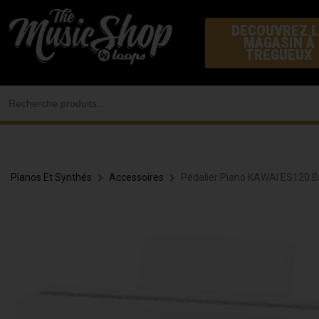
Aller
DECOUVREZ L
au
MAGASIN À
contenu
TREGUEUX
Search
for:
Pianos Et Synthés
Accessoires
Pédalier Piano KAWAI ES120 B