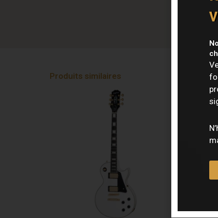
v
No
ch
Ve
Produits similaires
fo
pr
si
N’
ma