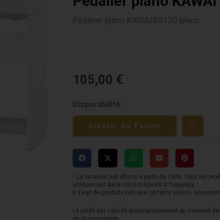
Pédalier piano KAWAI
Pédalier piano KAWAI ES120 blanc
105,00
€
quantité
Disponibilité :
de
Ajouter Au Panier
Pédalier
piano
KAWAI
ES120
¹ La livraison est offerte a partir de 150€. Tous les pro
uniquement dans notre magasin à Trégueux.
blanc
Il s’agit de produits tels que certains pianos, enceinte
Le poids est calculé automatiquement au moment de l
de la commande.