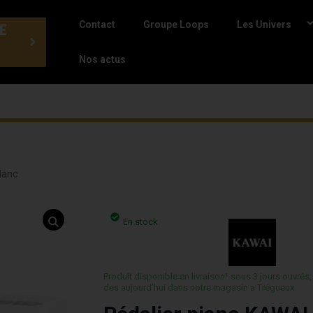
Contact
Groupe Loops
Les Univers
E
Nos actus
lanc
En stock
Produit disponible en livraison¹ sous 3 jours ouvrés,
des aujourd’hui dans notre magasin a Trégueux.