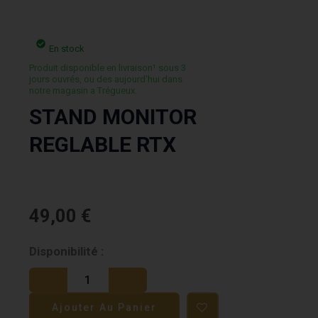
En stock
Produit disponible en livraison¹ sous 3
jours ouvrés, ou des aujourd’hui dans
notre magasin a Trégueux.
STAND MONITOR
REGLABLE RTX
49,00
€
quantité
Disponibilité :
de
STAND
Ajouter Au Panier
MONITOR