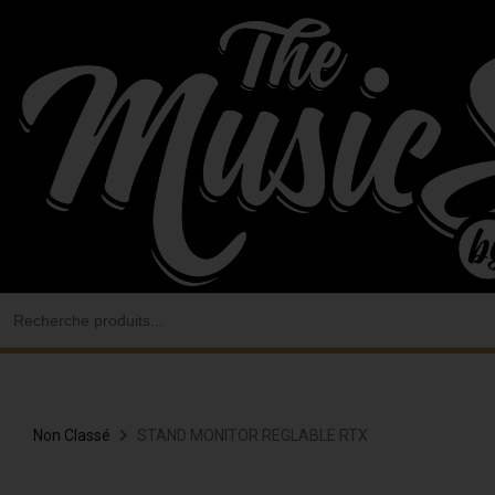
Aller
au
contenu
Search
for:
Non Classé
STAND MONITOR REGLABLE RTX