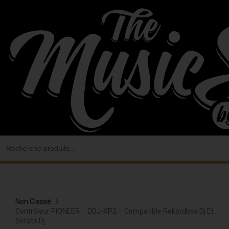
Aller
au
contenu
Search
for:
Non Classé
Contrôleur PIONEER – DDJ-XP2 – Compatible Rekordbox Dj Et
Serato Dj