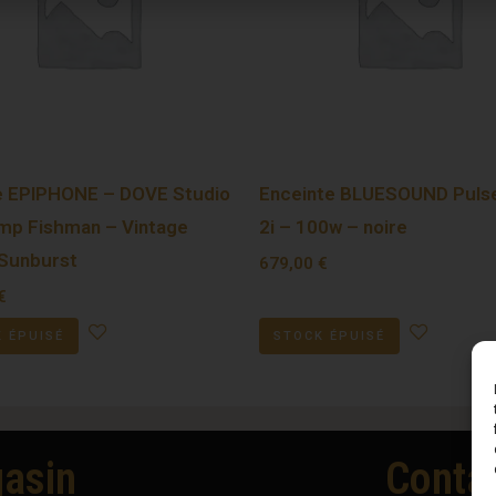
e EPIPHONE – DOVE Studio
Enceinte BLUESOUND Pulse
mp Fishman – Vintage
2i – 100w – noire
Sunburst
679,00
€
€
 ÉPUISÉ
STOCK ÉPUISÉ
asin
Conta