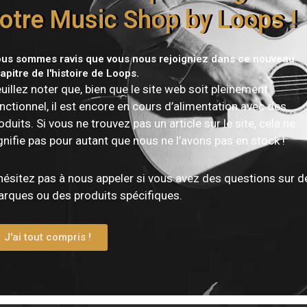
otre Music Shop by Loops !
us sommes ravis que vous nous rejoigniez dans ce nouveau
Vous devez être
connecté
pour publier un avis.
apitre de l'histoire de Loops.
uillez noter que, bien que le site web soit pleinement
nctionnel, il est encore en cours d’alimentation avec des
oduits. Si vous ne trouvez pas un article sur le site, cela ne
gnifie pas pour autant que nous ne l’avons pas en stock !
hésitez pas à nous appeler si vous avez des questions sur d
rques ou des produits spécifiques.
J'ai tout compris !