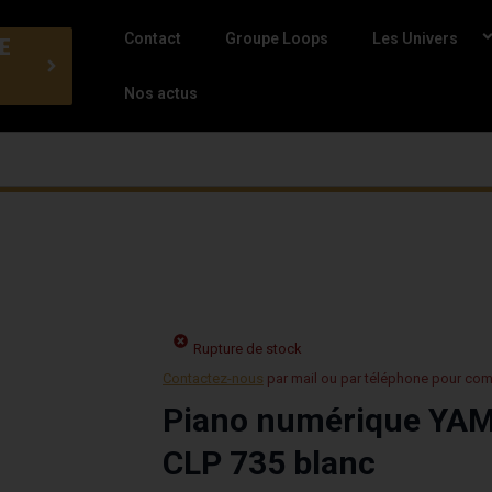
Contact
Groupe Loops
Les Univers
E
Nos actus
Rupture de stock
Contactez-nous
par mail ou par téléphone pour co
Piano numérique YAM
CLP 735 blanc