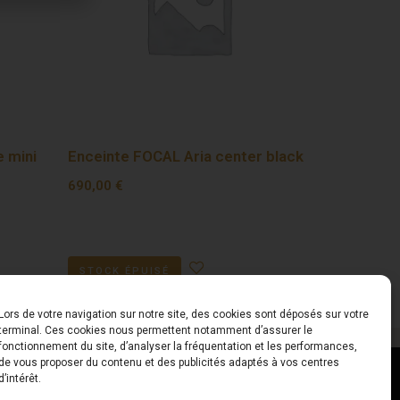
 mini
Enceinte FOCAL Aria center black
690,00
€
STOCK ÉPUISÉ
Lors de votre navigation sur notre site, des cookies sont déposés sur votre
terminal. Ces cookies nous permettent notamment d’assurer le
fonctionnement du site, d’analyser la fréquentation et les performances,
de vous proposer du contenu et des publicités adaptés à vos centres
ct
Horaires
d’intérêt.