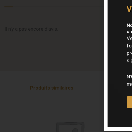
v
No
Il n’y a pas encore d’avis.
ch
Ve
fo
pr
si
N’
ma
Produits similaires