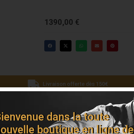
1390,00
€
Livraison offerte dès 150€
ienvenue dans la toute
ouvelle boutique en ligne de