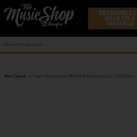
Aller
DECOUVREZ L
au
MAGASIN À
contenu
TREGUEUX
Search
for:
Non Classé
Piano Numérique YAMAHA Clavinova CLP 735 Blanc