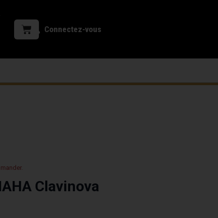
Connectez-vous
mmander.
AHA Clavinova