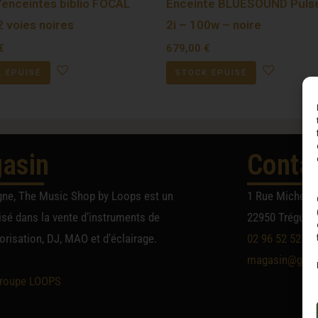
’enceintes biblio FOCAL
Enceinte BLUESOUND Pulse
 voies noires
2i – 100w – noire
€
679,00
€
 ÉPUISÉ
STOCK ÉPUISÉ
asin
Conta
gne, The Music Shop by Loops est un
1 Rue Michel A
sé dans la vente d’instruments de
22950 Trégueu
risation, DJ, MAO et d’éclairage.
02 96 52 52 52
magasin@group
roupe LOOPS