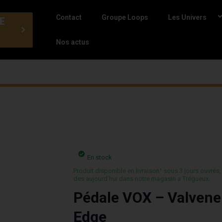
Contact
Groupe Loops
Les Univers
E
Nos actus
En stock
Produit disponible en livraison¹ sous 3 jours ouvrés,
des aujourd’hui dans notre magasin a Trégueux.
Pédale VOX – Valvene
Edge