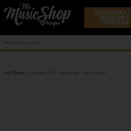
Aller
DECOUVREZ L
au
MAGASIN À
contenu
TREGUEUX
Search
for:
Non Classé
Pédale VOX – Valvenergy – Mystic Edge