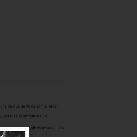
e
duits de plus de 30 kg sont à retirer
s, batteries et amplificateurs.
a sélection du mode de livraison lors