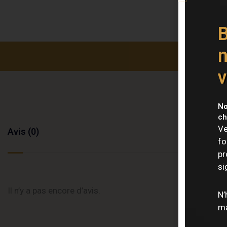
B
n
v
No
ch
Ve
Avis (0)
fo
pr
si
Il n’y a pas encore d’avis.
N’
ma