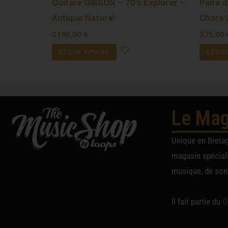
Guitare GIBSON – 70’s Explorer –
Paire d
Antique Natural
Chora 2
2190,00
€
375,00
STOCK ÉPUISÉ
STOCK
Le Mag
Unique en Breta
magasin spéciali
musique, de sono
Il fait partie du
G