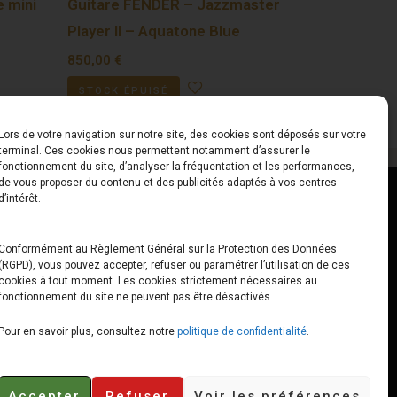
 mini
Guitare FENDER – Jazzmaster
Player II – Aquatone Blue
850,00
€
STOCK ÉPUISÉ
Lors de votre navigation sur notre site, des cookies sont déposés sur votre
terminal. Ces cookies nous permettent notamment d’assurer le
fonctionnement du site, d’analyser la fréquentation et les performances,
de vous proposer du contenu et des publicités adaptés à vos centres
ct
Horaires
d’intérêt.
udiard
Du Lundi au Vendredi
Conformément au Règlement Général sur la Protection des Données
(RGPD), vous pouvez accepter, refuser ou paramétrer l’utilisation de ces
x
10h00 – 12h30 // 14h00 –
cookies à tout moment. Les cookies strictement nécessaires au
19h00
fonctionnement du site ne peuvent pas être désactivés.
e-loops.fr
Le Samedi
Pour en savoir plus, consultez notre
politique de confidentialité
.
10h00 – 12h30 // 14h00 –
18h00
Accepter
Refuser
Voir les préférences