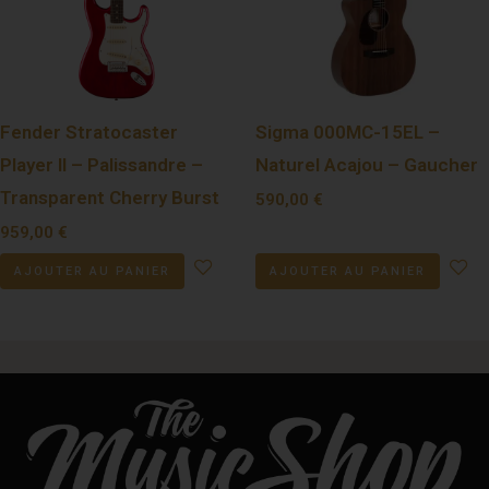
Fender Stratocaster
Sigma 000MC-15EL –
Player II – Palissandre –
Naturel Acajou – Gaucher
Transparent Cherry Burst
590,00
€
959,00
€
AJOUTER AU PANIER
AJOUTER AU PANIER