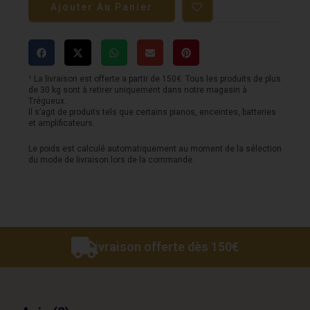
Ajouter Au Panier
Pédale
NUX
-
Overdrive
¹ La livraison est offerte a partir de 150€. Tous les produits de plus
de 30 kg sont à retirer uniquement dans notre magasin à
6ixty5ive
Trégueux.
Il s’agit de produits tels que certains pianos, enceintes, batteries
et amplificateurs.
Le poids est calculé automatiquement au moment de la sélection
du mode de livraison lors de la commande.
Livraison offerte dès 150€