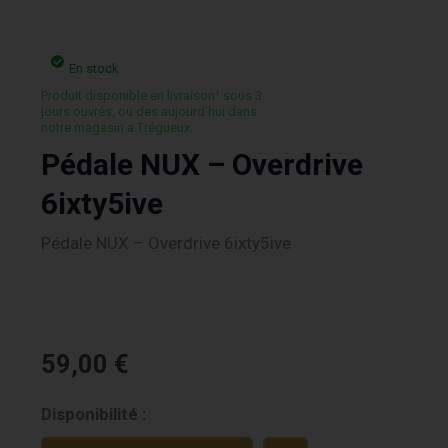
En stock
Produit disponible en livraison¹ sous 3
jours ouvrés, ou des aujourd’hui dans
notre magasin a Trégueux.
Pédale NUX – Overdrive
6ixty5ive
Pédale NUX – Overdrive 6ixty5ive
59,00
€
quantité
Disponibilité :
de