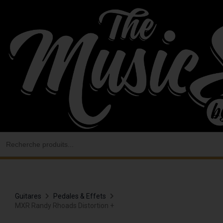
Aller
au
contenu
Search
for:
Guitares
Pedales & Effets
MXR Randy Rhoads Distortion +