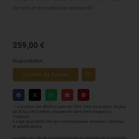
du rock et du metal des années 80.
259,00
€
quantité
Disponibilité :
de
Ajouter Au Panier
MXR
Randy
Rhoads
Distortion
¹ La livraison est offerte a partir de 150€. Tous les produits de plus
de 30 kg sont à retirer uniquement dans notre magasin à
+
Trégueux.
Il s’agit de produits tels que certains pianos, enceintes, batteries
et amplificateurs.
Le poids est calculé automatiquement au moment de la sélection