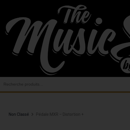
Aller
au
contenu
Search
for:
Non Classé
Pédale MXR – Distortion +