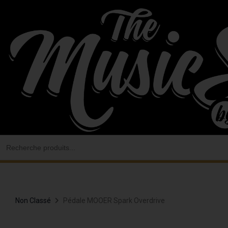
Aller
au
contenu
Search
for:
Non Classé
Pédale MOOER Spark Overdrive