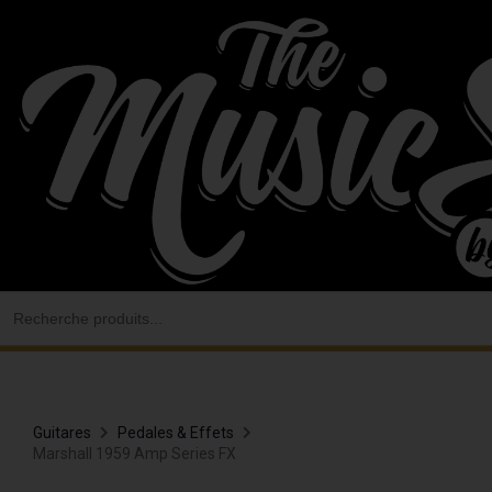
Aller
au
contenu
Search
for:
Guitares
Pedales & Effets
Marshall 1959 Amp Series FX