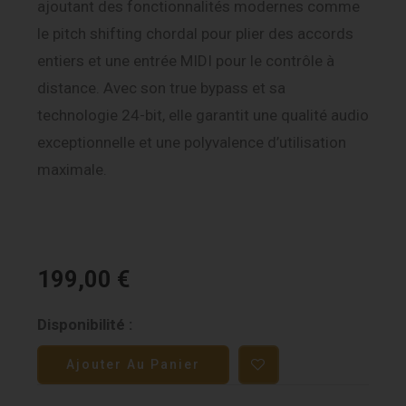
ajoutant des fonctionnalités modernes comme
le pitch shifting chordal pour plier des accords
entiers et une entrée MIDI pour le contrôle à
distance. Avec son true bypass et sa
technologie 24-bit, elle garantit une qualité audio
exceptionnelle et une polyvalence d’utilisation
maximale.
199,00
€
quantité
Disponibilité :
de
Ajouter Au Panier
Digitech
Whammy