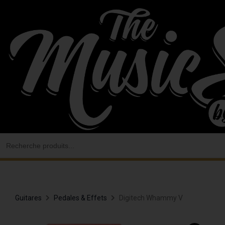
Aller
au
contenu
Search
for:
Guitares
Pedales & Effets
Digitech Whammy V