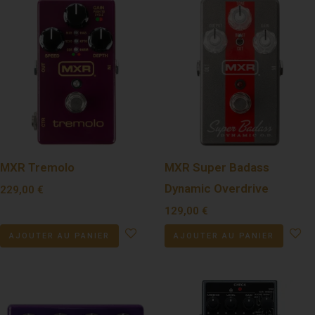
MXR Tremolo
MXR Super Badass
Dynamic Overdrive
229,00
€
129,00
€
AJOUTER AU PANIER
AJOUTER AU PANIER