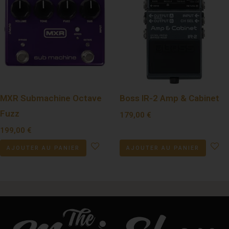
MXR Submachine Octave
Boss IR-2 Amp & Cabinet
Fuzz
179,00
€
199,00
€
AJOUTER AU PANIER
AJOUTER AU PANIER