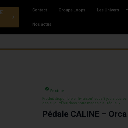
Contact
Groupe Loops
Les Univers
E
Nos actus
En stock
Produit disponible en livraison¹ sous 3 jours ouvrés,
des aujourd’hui dans notre magasin a Trégueux.
Pédale CALINE – Orca