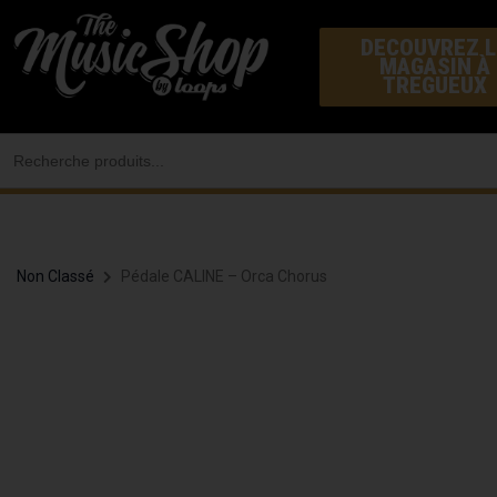
Aller
DECOUVREZ L
au
MAGASIN À
contenu
TREGUEUX
Search
for:
Non Classé
Pédale CALINE – Orca Chorus