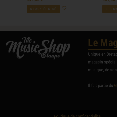
STOCK ÉPUISÉ
STOCK
Le Mag
Unique en Breta
magasin spéciali
musique, de sono
Il fait partie du
G
Politique de confidentialité