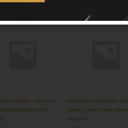
leur PIONEER – DDJ-XP2 –
CABASSE PEARL SUB + IO3
ible Rekordbox Dj et
(blanc) + pied chêne nature
 Dj
3800,00
€
€