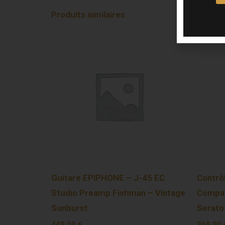
Produits similaires
Guitare EPIPHONE – J-45 EC
Contrô
Studio Preamp Fishman – Vintage
Compat
Sunburst
Serato
449,00
€
369,00