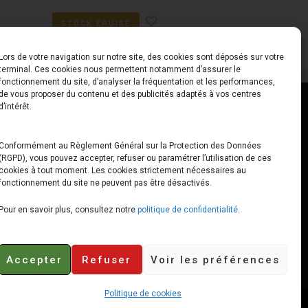
STOCK ÉPUISÉ
Lors de votre navigation sur notre site, des cookies sont déposés sur votre
terminal. Ces cookies nous permettent notamment d’assurer le
fonctionnement du site, d’analyser la fréquentation et les performances,
de vous proposer du contenu et des publicités adaptés à vos centres
ct
Horaires
d’intérêt.
udiard
Du Lundi au Vendredi
Conformément au Règlement Général sur la Protection des Données
(RGPD), vous pouvez accepter, refuser ou paramétrer l’utilisation de ces
x
10h00 – 12h30 // 14h00 –
cookies à tout moment. Les cookies strictement nécessaires au
19h00
fonctionnement du site ne peuvent pas être désactivés.
e-loops.fr
Le Samedi
Pour en savoir plus, consultez notre
politique de confidentialité
.
10h00 – 12h30 // 14h00 –
18h00
Accepter
Refuser
Voir les préférences
Politique de cookies
Retours et remboursements