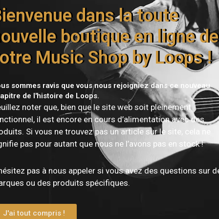
Livraison offerte dès 150€
ienvenue dans la toute
ouvelle boutique en ligne de
otre Music Shop by Loops !
us sommes ravis que vous nous rejoigniez dans ce nouveau
apitre de l'histoire de Loops.
uillez noter que, bien que le site web soit pleinement
nctionnel, il est encore en cours d’alimentation avec des
oduits. Si vous ne trouvez pas un article sur le site, cela ne
Vous devez être
connecté
pour publier un avis.
gnifie pas pour autant que nous ne l’avons pas en stock !
hésitez pas à nous appeler si vous avez des questions sur d
rques ou des produits spécifiques.
J'ai tout compris !