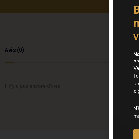
B
n
v
Avis (0)
No
ch
Ve
fo
pr
Il n’y a pas encore d’avis.
si
N’
ma