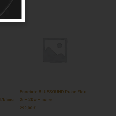
Enceinte BLUESOUND Pulse Flex
l/blanc
2i – 20w – noire
299,00
€