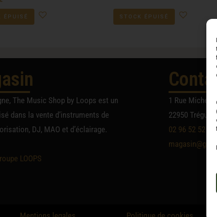
 ÉPUISÉ
STOCK ÉPUISÉ
asin
Conta
gne, The Music Shop by Loops est un
1 Rue Michel A
sé dans la vente d’instruments de
22950 Trégueu
risation, DJ, MAO et d’éclairage.
02 96 52 52 52
magasin@group
roupe LOOPS
Mentions legales
Politique de cookies