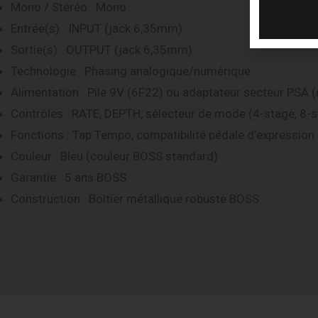
Mono / Stéréo : Mono
Entrée(s) : INPUT (jack 6,35mm)
Sortie(s) : OUTPUT (jack 6,35mm)
Technologie : Phasing analogique/numérique
Alimentation : Pile 9V (6F22) ou adaptateur secteur PSA (
Contrôles : RATE, DEPTH, sélecteur de mode (4-stage, 8-sta
Fonctions : Tap Tempo, compatibilité pédale d’expression
Couleur : Bleu (couleur BOSS standard)
Garantie : 5 ans BOSS
Construction : Boîtier métallique robuste BOSS