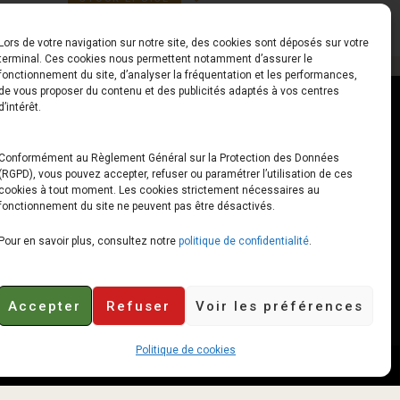
Lors de votre navigation sur notre site, des cookies sont déposés sur votre
terminal. Ces cookies nous permettent notamment d’assurer le
fonctionnement du site, d’analyser la fréquentation et les performances,
de vous proposer du contenu et des publicités adaptés à vos centres
ct
Horaires
d’intérêt.
udiard
Du Lundi au Vendredi
Conformément au Règlement Général sur la Protection des Données
(RGPD), vous pouvez accepter, refuser ou paramétrer l’utilisation de ces
x
10h00 – 12h30 // 14h00 –
cookies à tout moment. Les cookies strictement nécessaires au
19h00
fonctionnement du site ne peuvent pas être désactivés.
e-loops.fr
Le Samedi
Pour en savoir plus, consultez notre
politique de confidentialité
.
10h00 – 12h30 // 14h00 –
18h00
Accepter
Refuser
Voir les préférences
Politique de cookies
Retours et remboursements