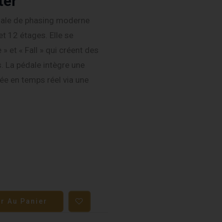
ter
dale de phasing moderne
et 12 étages. Elle se
» et « Fall » qui créent des
 La pédale intègre une
ée en temps réel via une
er Au Panier