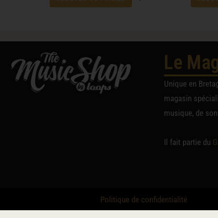
Le Mag
Unique en Breta
magasin spéciali
musique, de sono
Il fait partie du
G
Politique de confidentialité