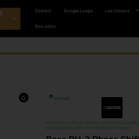
Contact
Groupe Loops
Les Univers
E
Nos actus
En stock
Produit disponible en livraison¹ sous 3 jours ouvrés,
des aujourd’hui dans notre magasin a Trégueux.