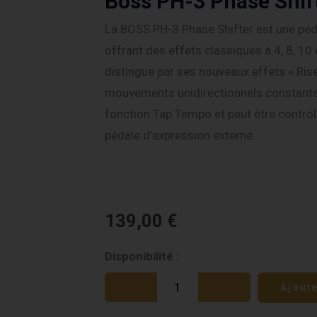
Boss PH-3 Phase Shif
La BOSS PH-3 Phase Shifter est une pé
offrant des effets classiques à 4, 8, 10 
distingue par ses nouveaux effets « Rise 
mouvements unidirectionnels constants.
fonction Tap Tempo et peut être contrôl
pédale d’expression externe.
139,00
€
quantité
Disponibilité :
de
Ajout
Boss