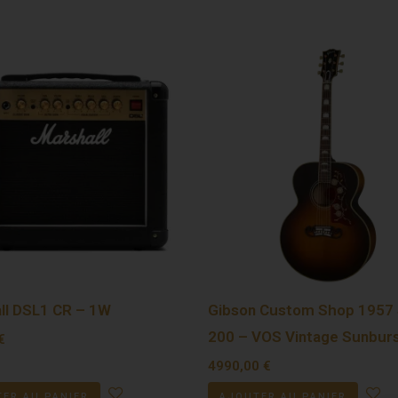
ll DSL1 CR – 1W
Gibson Custom Shop 1957
200 – VOS Vintage Sunbur
€
4990,00
€
ER AU PANIER
AJOUTER AU PANIER