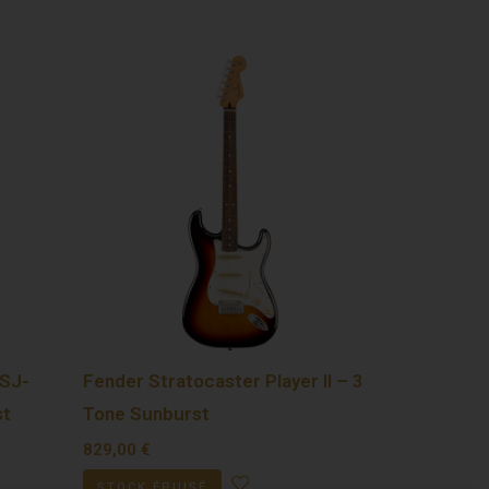
 SJ-
Fender Stratocaster Player II – 3
st
Tone Sunburst
829,00
€
STOCK ÉPUISÉ