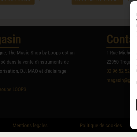
asin
Conta
gne, The Music Shop by Loops est un
1 Rue Michel A
sé dans la vente d’instruments de
22950 Trégueu
risation, DJ, MAO et d’éclairage.
02 96 52 52 52
magasin@group
roupe LOOPS
Mentions legales
Politique de cookies