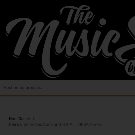
Aller
au
contenu
Search
for:
Non Classé
Paire D’enceintes Surround FOCAL THEVA Noires