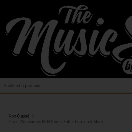
Aller
au
contenu
Search
for:
Non Classé
Paire D’enceintes HI-FI Sonus Faber Lumina V Black