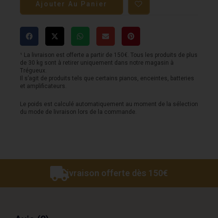
Ajouter Au Panier
Paire
d'enceintes
HI-
FI
¹ La livraison est offerte a partir de 150€. Tous les produits de plus
de 30 kg sont à retirer uniquement dans notre magasin à
Sonus
Trégueux.
Il s’agit de produits tels que certains pianos, enceintes, batteries
Faber
et amplificateurs.
Lumina
Le poids est calculé automatiquement au moment de la sélection
du mode de livraison lors de la commande.
V
black
Livraison offerte dès 150€