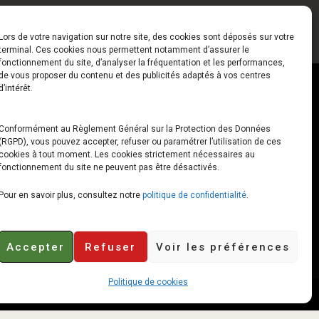
Lors de votre navigation sur notre site, des cookies sont déposés sur votre
terminal. Ces cookies nous permettent notamment d’assurer le
fonctionnement du site, d’analyser la fréquentation et les performances,
de vous proposer du contenu et des publicités adaptés à vos centres
ct
Horaires
d’intérêt.
udiard
Du Lundi au Vendredi
Conformément au Règlement Général sur la Protection des Données
(RGPD), vous pouvez accepter, refuser ou paramétrer l’utilisation de ces
x
10h00 – 12h30 // 14h00 –
cookies à tout moment. Les cookies strictement nécessaires au
19h00
fonctionnement du site ne peuvent pas être désactivés.
e-loops.fr
Le Samedi
Pour en savoir plus, consultez notre
politique de confidentialité
.
10h00 – 12h30 // 14h00 –
18h00
Accepter
Refuser
Voir les préférences
Politique de cookies
Retours et remboursements