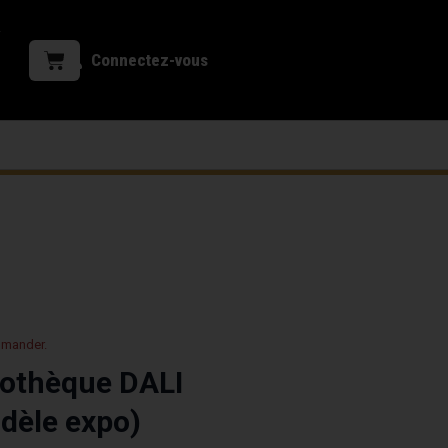
Connectez-vous
mmander.
liothèque DALI
dèle expo)