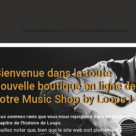
Vous devez être
connecté
pour publier un avis.
ienvenue dans la toute
ouvelle boutique en ligne de
otre Music Shop by Loops !
us sommes ravis que vous nous rejoigniez dans ce nouveau
apitre de l'histoire de Loops.
uillez noter que, bien que le site web soit pleinement