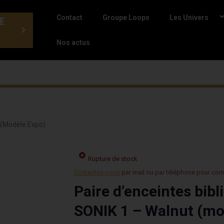
Contact
Groupe Loops
Les Univers
E
Nos actus
 (modèle Expo)
Rupture de stock
Contactez-nous
par mail ou par téléphone pour co
Paire d’enceintes bib
SONIK 1 – Walnut (mo