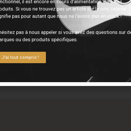
nctionnel, il est encore en cours d’alimentation avec des
oduits. Si vous ne trouvez pas un article sur le site, cela ne
gnifie pas pour autant que nous ne l’avons pas en stock !
hésitez pas à nous appeler si vous avez des questions sur d
rques ou des produits spécifiques.
e EPIPHONE – Dave GROHL
Guitare DOBRO – Hound D
J'ai tout compris !
5 Pelham Blue – Etui inclus
Metal Body
0
€
699,00
€
 ÉPUISÉ
STOCK ÉPUISÉ