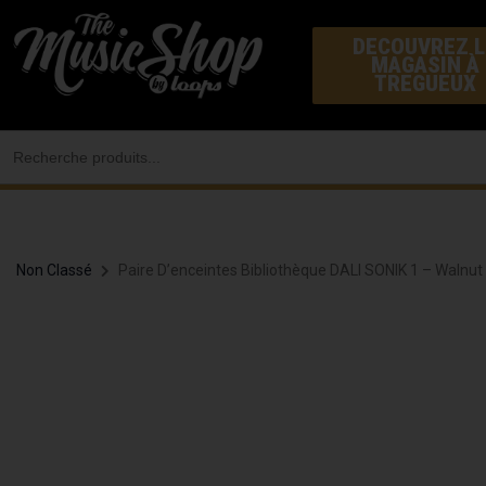
Aller
DECOUVREZ L
au
MAGASIN À
contenu
TREGUEUX
Search
for:
Non Classé
Paire D’enceintes Bibliothèque DALI SONIK 1 – Walnut