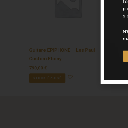
fo
pr
si
N’
ma
Guitare EPIPHONE – Les Paul
Guitar
Custom Ebony
– DG33
790,00
€
1219,0
STOCK ÉPUISÉ
STOCK