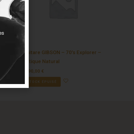
es
og M14
Guitare GIBSON – 70’s Explorer –
Antique Natural
2190,00
€
STOCK ÉPUISÉ