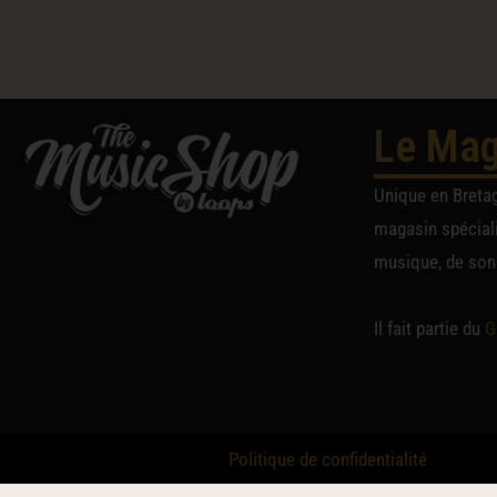
Le Mag
Unique en Breta
magasin spéciali
musique, de sono
Il fait partie du
G
Politique de confidentialité