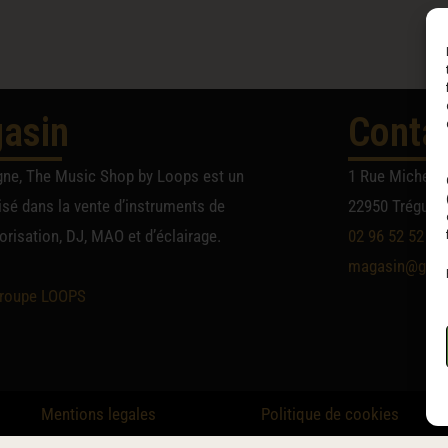
asin
Conta
gne, The Music Shop by Loops est un
1 Rue Michel A
sé dans la vente d’instruments de
22950 Trégueu
risation, DJ, MAO et d’éclairage.
02 96 52 52 52
magasin@group
roupe LOOPS
Mentions legales
Politique de cookies