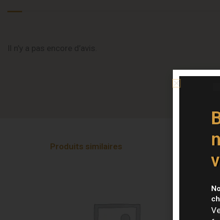
Il n’y a pas encore d’avis.
B
n
Produits similaires
v
No
ch
Ve