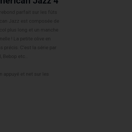
merican Jazz 4
ebond parfait sur les fûts
ican Jazz est composée de
 col plus long et un manche
lle ! La petite olive en
 précis. C’est la série par
d, Bebop etc…
 appuyé et net sur les