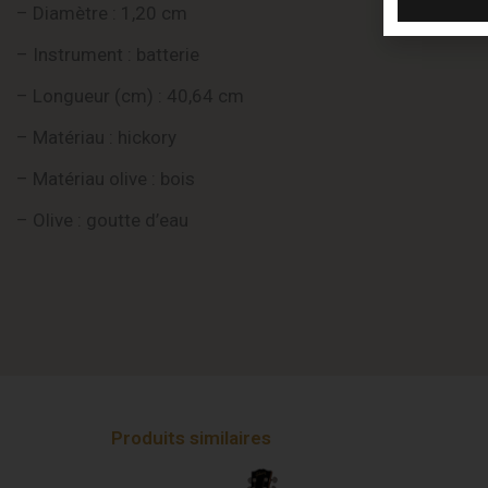
– Diamètre : 1,20 cm
– Instrument : batterie
– Longueur (cm) : 40,64 cm
– Matériau : hickory
– Matériau olive : bois
– Olive : goutte d’eau
Produits similaires