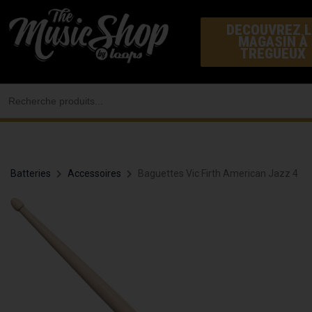
Aller
DECOUVREZ L
au
MAGASIN À
contenu
TREGUEUX
Search
for:
Batteries
Accessoires
Baguettes Vic Firth American Jazz 4