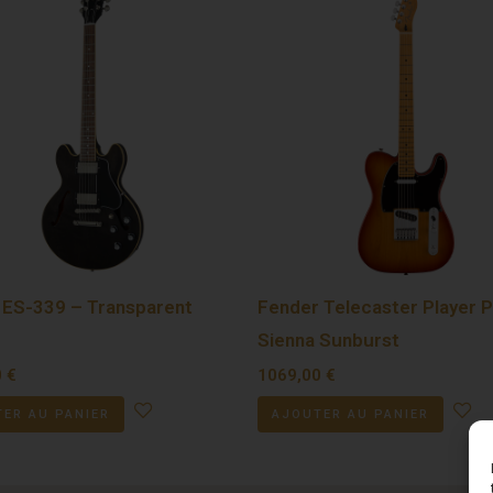
 ES-339 – Transparent
Fender Telecaster Player P
Sienna Sunburst
0
€
1069,00
€
ER AU PANIER
AJOUTER AU PANIER