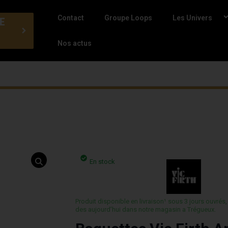
Contact
Groupe Loops
Les Univers
E
Nos actus
En stock
Produit disponible en livraison¹ sous 3 jours ouvrés,
des aujourd’hui dans notre magasin a Trégueux.