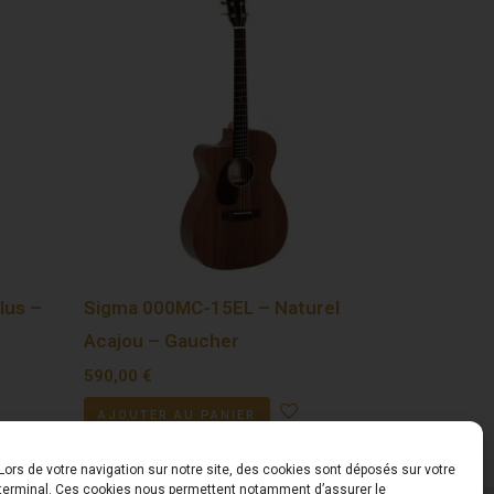
lus –
Sigma 000MC-15EL – Naturel
Acajou – Gaucher
590,00
€
AJOUTER AU PANIER
Lors de votre navigation sur notre site, des cookies sont déposés sur votre
terminal. Ces cookies nous permettent notamment d’assurer le