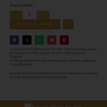
quantité
Disponibilité :
de
Pack
Ajouter Au Panier
carte
son
FOCUSRITE
-
¹ La livraison est offerte a partir de 150€. Tous les produits de plus
de 30 kg sont à retirer uniquement dans notre magasin à
Solo
Trégueux.
Il s’agit de produits tels que certains pianos, enceintes, batteries
-
et amplificateurs.
micro-
Le poids est calculé automatiquement au moment de la sélection
casque
du mode de livraison lors de la commande.
-
4e
génération
-