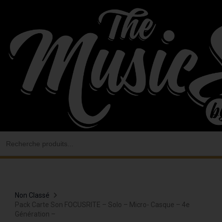
Aller
au
contenu
Search
for:
Non Classé
Pack Carte Son FOCUSRITE – Solo – Micro- Casque – 4e
Génération –