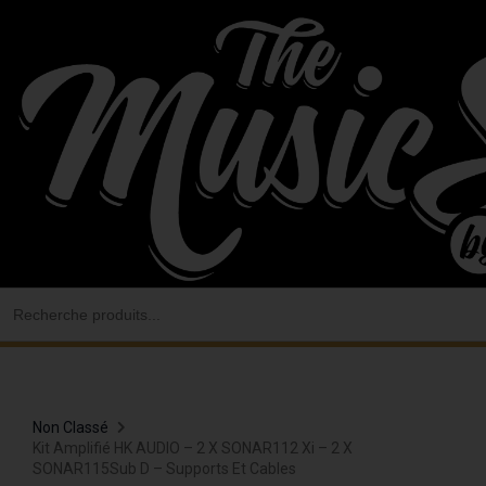
Aller
au
contenu
Search
for:
Non Classé
Kit Amplifié HK AUDIO – 2 X SONAR112 Xi – 2 X
SONAR115Sub D – Supports Et Cables