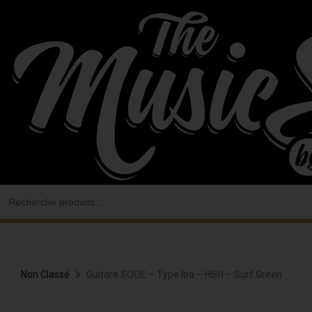
Aller
au
contenu
Search
for:
Non Classé
Guitare SQOE – Type Iba – HSH – Surf Green