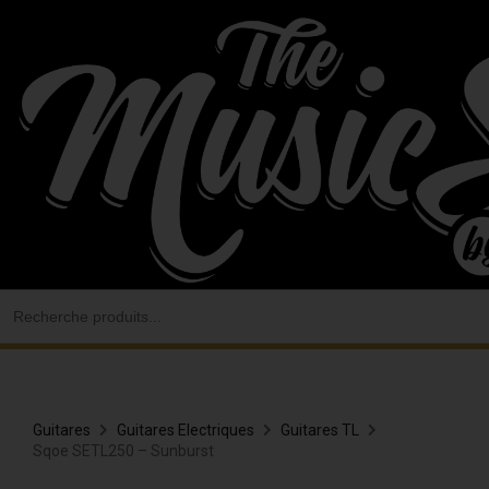
Aller
au
contenu
Search
for:
Guitares
Guitares Electriques
Guitares TL
Sqoe SETL250 – Sunburst