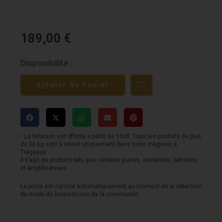
189,00
€
quantité
Disponibilité :
de
Ajouter Au Panier
Sqoe
SETL250
-
Sunburst
¹ La livraison est offerte a partir de 150€. Tous les produits de plus
de 30 kg sont à retirer uniquement dans notre magasin à
Trégueux.
Il s’agit de produits tels que certains pianos, enceintes, batteries
et amplificateurs.
Le poids est calculé automatiquement au moment de la sélection
du mode de livraison lors de la commande.