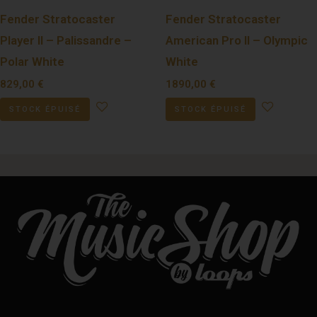
Fender Stratocaster
Fender Stratocaster
Player II – Palissandre –
American Pro II – Olympic
Polar White
White
829,00
€
1890,00
€
STOCK ÉPUISÉ
STOCK ÉPUISÉ