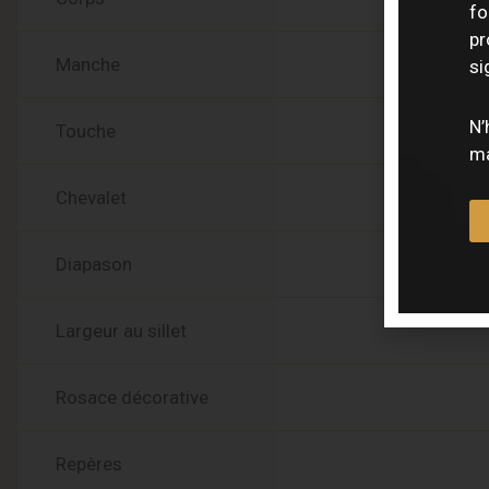
fo
pr
Manche
si
N’
Touche
ma
Chevalet
Diapason
Largeur au sillet
Rosace décorative
Repères