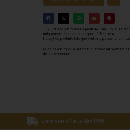
Ovation
Celebrity
Tradition
CS-
¹ La livraison est offerte a partir de 150€. Tous les pro
uniquement dans notre magasin à Trégueux.
24-
Il s’agit de produits tels que certains pianos, enceinte
5-
Le poids est calculé automatiquement au moment de l
de la commande.
G
-
Noire
Livraison offerte dès 150€