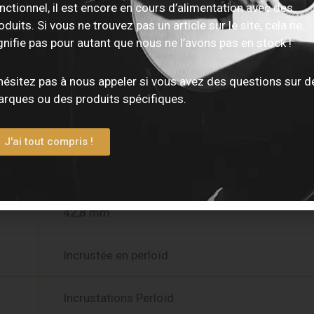
nctionnel, il est encore en cours d’alimentation avec des
oduits. Si vous ne trouvez pas un article sur le site, cela ne
Nato
gnifie pas pour autant que nous ne l’avons pas en stock !
hésitez pas à nous appeler si vous avez des questions sur d
Ovangkol
rques ou des produits spécifiques.
Ovangkol
J'ai tout compris !
643 mm
42,8 mm
Incrustée en perloïd
Incrustations Perloïd