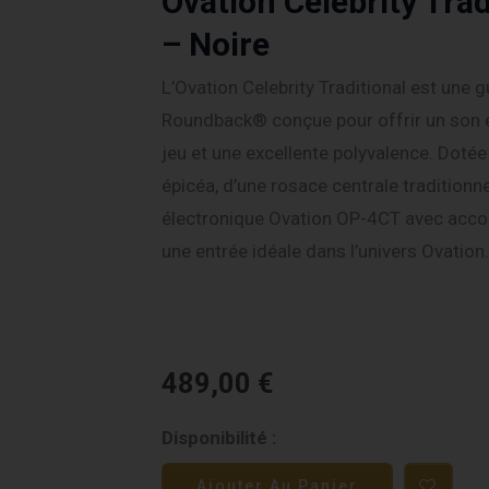
Ovation Celebrity Tra
– Noire
L’Ovation Celebrity Traditional est une 
Roundback® conçue pour offrir un son é
jeu et une excellente polyvalence. Dotée
épicéa, d’une rosace centrale traditionn
électronique Ovation OP-4CT avec accord
une entrée idéale dans l’univers Ovation.
489,00
€
quantité
Disponibilité :
de
Ajouter Au Panier