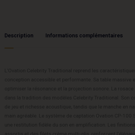
Description
Informations complémentaires
L’Ovation Celebrity Traditional reprend les caractérist
conception accessible et performante. Sa table massive e
optimiser la résonance et la projection sonore. La rosace
dans la tradition des modèles Celebrity Traditional. Son
de jeu et richesse acoustique, tandis que le manche en na
main agréable. Le système de captation Ovation CP-100 Sl
une restitution fidèle du son en amplification. Les finiti
assortis et des filets crème multi-plis, renforcent l’éléga