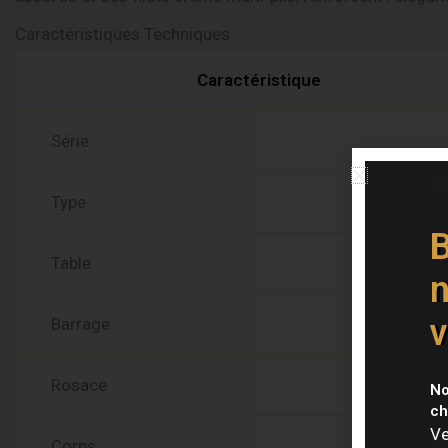
Caractéristiques Techniques
Caractéristique
Série
Type
B
Table
n
v
Barrage
Rosace
No
ch
Ve
Corps