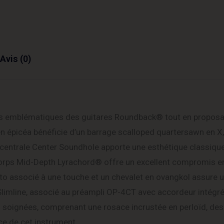
Avis (0)
iques emblématiques des guitares Roundback® tout en propos
n épicéa bénéficie d’un barrage scalloped quartersawn en X
 centrale Center Soundhole apporte une esthétique classique 
 corps Mid-Depth Lyrachord® offre un excellent compromis e
to associé à une touche et un chevalet en ovangkol assure u
imline, associé au préampli OP-4CT avec accordeur intégré,
ons soignées, comprenant une rosace incrustée en perloïd, de
nce de cet instrument.