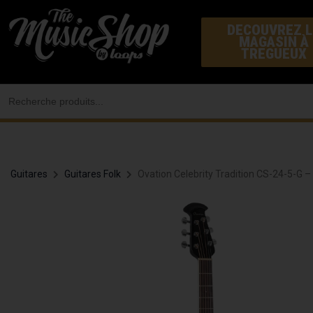
Aller
DECOUVREZ L
au
MAGASIN À
contenu
TREGUEUX
Search
for:
Guitares
Guitares Folk
Ovation Celebrity Tradition CS-24-5-G –