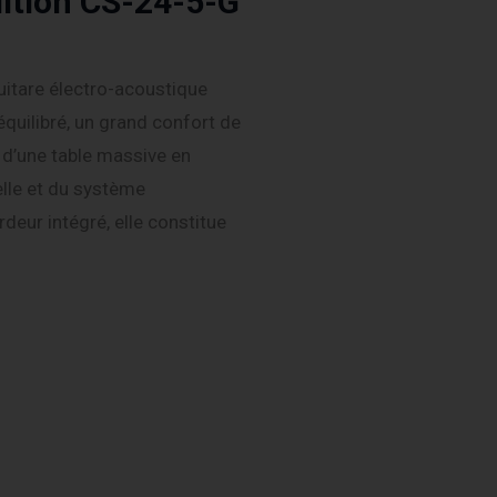
dition CS-24-5-G
guitare électro-acoustique
quilibré, un grand confort de
 d’une table massive en
elle et du système
eur intégré, elle constitue