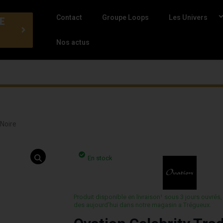
Contact
Groupe Loops
Les Univers
E
Nos actus
 Noire
En stock
Produit disponible en livraison¹ sous 3 jours ouvrés,
des aujourd’hui dans notre magasin a Trégueux.