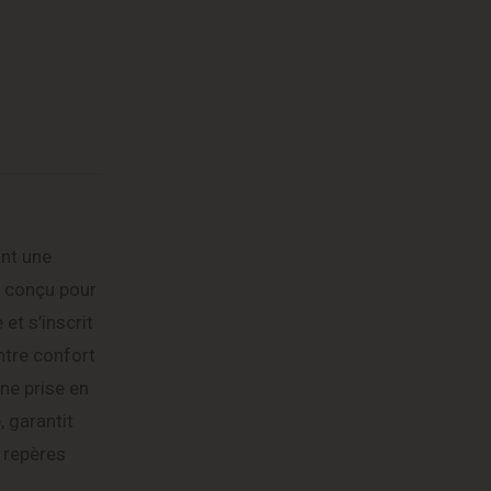
ant une
, conçu pour
et s’inscrit
ntre confort
ne prise en
 garantit
s repères