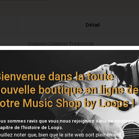
Détail
Ovation Celebrity Traditional
Guitare électro-acoustique Roundback®
ienvenue dans la toute
Épicéa massif
ouvelle boutique en ligne de
otre Music Shop by Loops !
Scalloped Quartersawn en X
Center Soundhole (rosace centrale)
us sommes ravis que vous nous rejoigniez dans ce nouveau
apitre de l'histoire de Loops.
uillez noter que, bien que le site web soit pleinement
Mid-Depth Lyrachord®