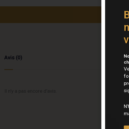
B
n
v
No
Avis (0)
ch
Ve
fo
pr
si
Il n’y a pas encore d’avis.
N’
ma