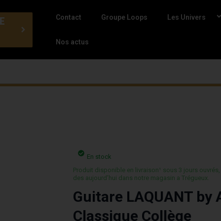
Contact
Groupe Loops
Les Univers
E
Nos actus
En stock
Produit disponible en livraison¹ sous 3 jours ouvrés,
des aujourd’hui dans notre magasin a Trégueux.
Guitare LAQUANT by
Classique Collège