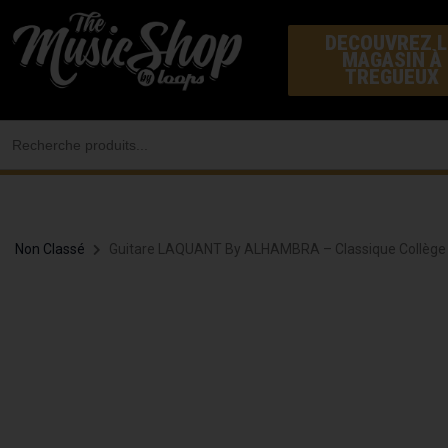
Aller
DECOUVREZ L
au
MAGASIN À
contenu
TREGUEUX
Search
for:
Non Classé
Guitare LAQUANT By ALHAMBRA – Classique Collège