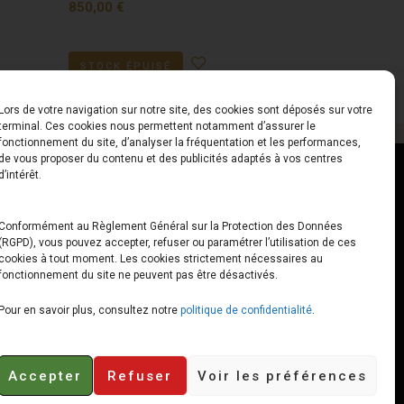
850,00
€
STOCK ÉPUISÉ
Lors de votre navigation sur notre site, des cookies sont déposés sur votre
terminal. Ces cookies nous permettent notamment d’assurer le
fonctionnement du site, d’analyser la fréquentation et les performances,
de vous proposer du contenu et des publicités adaptés à vos centres
ct
Horaires
d’intérêt.
udiard
Du Lundi au Vendredi
Conformément au Règlement Général sur la Protection des Données
(RGPD), vous pouvez accepter, refuser ou paramétrer l’utilisation de ces
x
10h00 – 12h30 // 14h00 –
cookies à tout moment. Les cookies strictement nécessaires au
19h00
fonctionnement du site ne peuvent pas être désactivés.
e-loops.fr
Le Samedi
Pour en savoir plus, consultez notre
politique de confidentialité
.
10h00 – 12h30 // 14h00 –
18h00
Accepter
Refuser
Voir les préférences