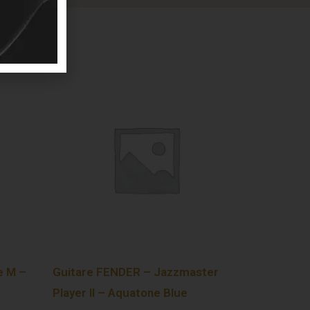
e M –
Guitare FENDER – Jazzmaster
Player II – Aquatone Blue