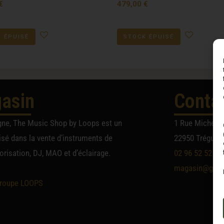
€
479,00
€
 ÉPUISÉ
STOCK ÉPUISÉ
asin
Conta
gne, The Music Shop by Loops est un
1 Rue Michel A
sé dans la vente d’instruments de
22950 Trégueu
risation, DJ, MAO et d’éclairage.
02 96 52 52 52
magasin@group
roupe LOOPS