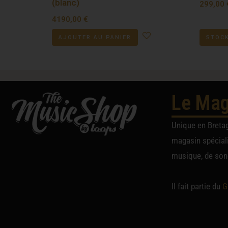
(blanc)
299,00
4190,00
€
AJOUTER AU PANIER
STOCK
Le Mag
Unique en Breta
magasin spéciali
musique, de sono
Il fait partie du
G