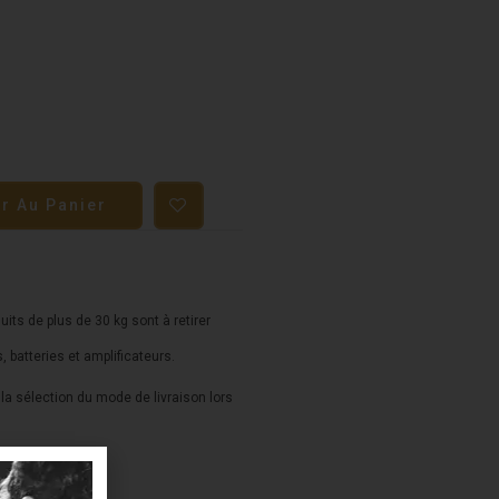
er Au Panier
duits de plus de 30 kg sont à retirer
s, batteries et amplificateurs.
a sélection du mode de livraison lors