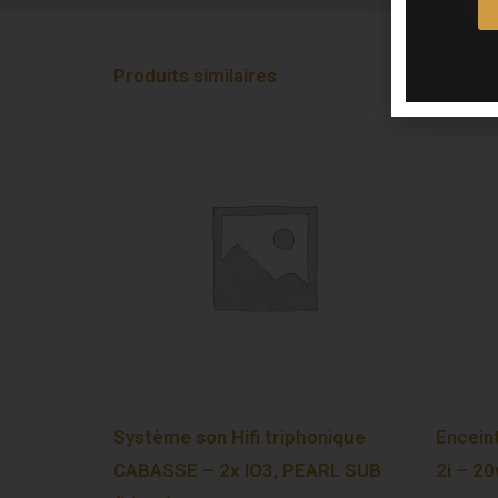
Produits similaires
Système son Hifi triphonique
Encein
CABASSE – 2x IO3, PEARL SUB
2i – 20