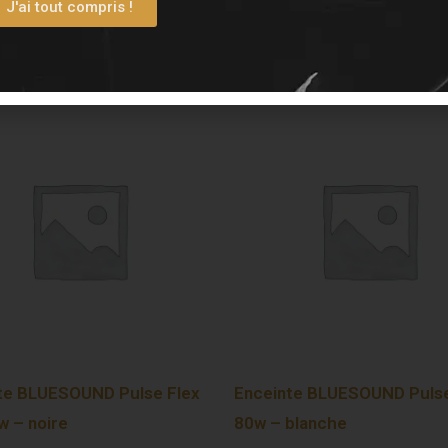
J'ai tout compris !
te BLUESOUND Pulse Flex
Enceinte BLUESOUND Puls
w – noire
80w – blanche