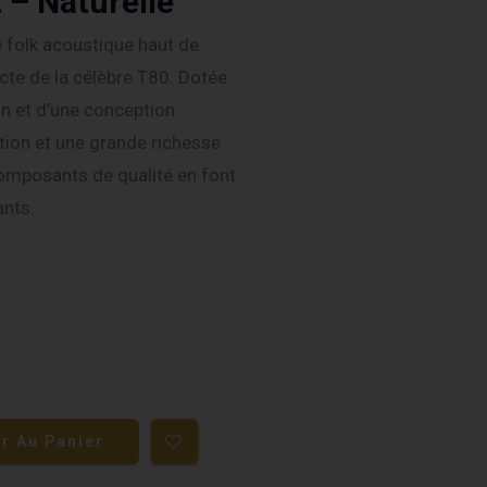
– Naturelle
 folk acoustique haut de
cte de la célèbre T80. Dotée
n et d’une conception
ction et une grande richesse
composants de qualité en font
ants.
er Au Panier