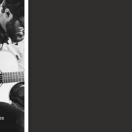
ité/prix.
es