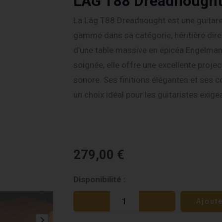
LAG T88 Dreadnought 
La Lâg T88 Dreadnought est une guitare
gamme dans sa catégorie, héritière dire
d’une table massive en épicéa Engelman
soignée, elle offre une excellente proje
sonore. Ses finitions élégantes et ses 
un choix idéal pour les guitaristes exige
279,00
€
quantité
Disponibilité :
de
Ajout
LAG