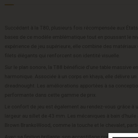
Succédant à la T80, plusieurs fois récompensée aux États-U
bases de ce modèle emblématique tout en poussant le nivea
expérience de jeu supérieure, elle combine des matériaux 
filets élégants qui renforcent son identité visuelle.
Sur le plan sonore, la T88 bénéficie d’une table massive
harmonique. Associée à un corps en khaya, elle délivre un
dreadnought. Les améliorations apportées à sa conception
performante dans cette gamme de prix.
Le confort de jeu est également au rendez-vous grâce à
largeur au sillet de 43 mm. Les mécaniques à bain d’huil
Brown BrankoWood, comme la touche et le chevalet, particip
Avec sa finition brillante, son accastillage noir et ses 