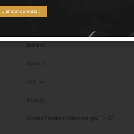
Brown BrankoWood
J'ai tout compris !
Brown Brankowood
Brillante
650 mm
43 mm
6 (acier)
Coated Phosphore Bronze Light 12-52