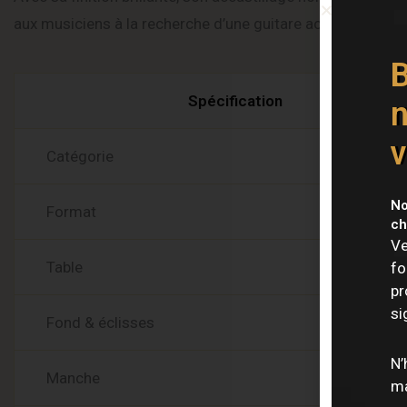
aux musiciens à la recherche d’une guitare acoustique fiabl
Caract
B
Spécification
n
v
Catégorie
No
Format
ch
Ve
Table
fo
pr
si
Fond & éclisses
N’
Manche
ma