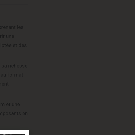
prenant les
rir une
lptée et des
 sa richesse
é au format
ment
mm et une
composants en
.
t s’adresse