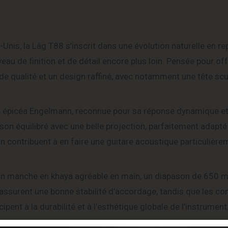
nis, la Lâg T88 s’inscrit dans une évolution naturelle en re
u de finition et de détail encore plus loin. Pensée pour off
de qualité et un design raffiné, avec notamment une tête scu
 en épicéa Engelmann, reconnue pour sa réponse dynamique et
 son équilibré avec une belle projection, parfaitement adapt
 contribuent à en faire une guitare acoustique particulière
 un manche en khaya agréable en main, un diapason de 650 
e assurent une bonne stabilité d’accordage, tandis que les 
ent à la durabilité et à l’esthétique globale de l’instrument
matériaux soigneusement sélectionnés, la Lâg T88 Dreadnough