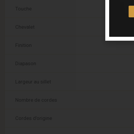
Touche
Chevalet
Finition
Diapason
Largeur au sillet
Nombre de cordes
Cordes d’origine