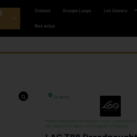
Contact
Groupe Loops
Les Univers
E
Nos actus
En stock
Produit disponible en livraison¹ sous 3 jours ouvrés,
des aujourd’hui dans notre magasin a Trégueux.