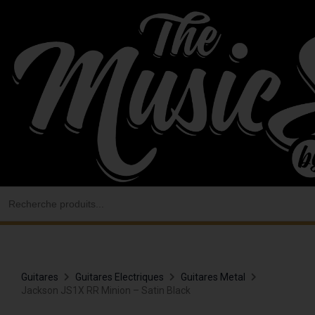
Aller
au
contenu
Search
for:
Guitares
Guitares Electriques
Guitares Metal
Jackson JS1X RR Minion – Satin Black