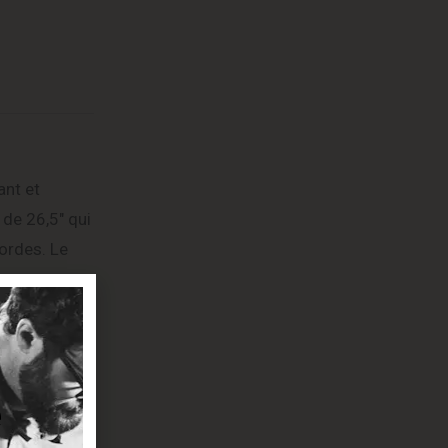
ant et
de 26,5″ qui
cordes. Le
,
ttes jumbo
as et les
 sans risque
s 7-cordes,
c cordes