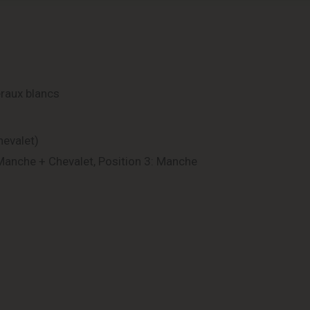
éraux blancs
hevalet)
: Manche + Chevalet, Position 3: Manche