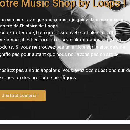
otre Music Shop by Loops !
ain optimal, tandis que les mécaniques moulées sous press
 complètent l’ensemble. L’instrument arbore une finition Sat
us sommes ravis que vous nous rejoigniez dans ce nouveau
ne esthétique metal cohérente et moderne.
apitre de l'histoire de Loops.
uillez noter que, bien que le site web soit pleinement
nctionnel, il est encore en cours d’alimentation avec des
oduits. Si vous ne trouvez pas un article sur le site, cela ne
gnifie pas pour autant que nous ne l’avons pas en stock !
hésitez pas à nous appeler si vous avez des questions sur d
rques ou des produits spécifiques.
seau
J'ai tout compris !