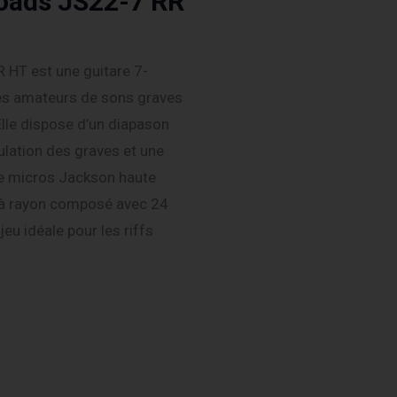
oads JS22-7 RR
 HT est une guitare 7-
es amateurs de sons graves
Elle dispose d’un diapason
ulation des graves et une
de micros Jackson haute
 à rayon composé avec 24
jeu idéale pour les riffs