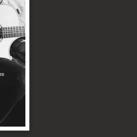
ion étanches
in Black
es