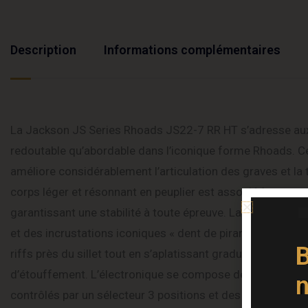
Description
Informations complémentaires
La Jackson JS Series Rhoads JS22-7 RR HT s’adresse aux 
redoutable qu’abordable dans l’iconique forme Rhoads. Cet
améliore considérablement l’articulation des graves et la
corps léger et résonnant en peuplier est associé à un manc
garantissant une stabilité à toute épreuve. La touche en
et des incrustations iconiques « dent de piranha » nacrées,
B
riffs près du sillet tout en s’aplatissant graduellement ve
d’étouffement. L’électronique se compose de micros dou
n
contrôlés par un sélecteur 3 positions et des commandes