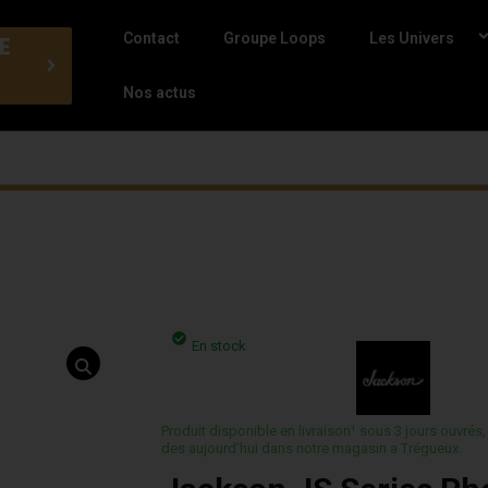
Contact
Groupe Loops
Les Univers
E
Nos actus
En stock
Produit disponible en livraison¹ sous 3 jours ouvrés,
des aujourd’hui dans notre magasin a Trégueux.