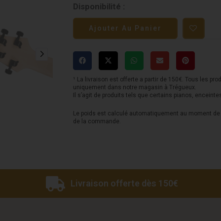
quantité
Disponibilité :
de
Ajouter Au Panier
Jackson
JS
Series
Rhoads
¹ La livraison est offerte a partir de 150€. Tous les pro
uniquement dans notre magasin à Trégueux.
JS22-
Il s’agit de produits tels que certains pianos, enceinte
7
Le poids est calculé automatiquement au moment de l
de la commande.
RR
HT
-
Satin
Livraison offerte dès 150€
Black