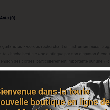
Avis (0)
guitaristes 7-cordes recherchant un instrument aussi élég
te « hache bestiale » se distingue par son diapason étendu 
 tension des cordes, particulièrement importante sur une 7-
he vissé en érable renforcé au graphite avec joint en biseau
 amarante présente un rayon composé de 12″-16″ avec 24 fre
 créant une surface de jeu idéale qui facilite les accords gr
ienvenue dans la toute
rs les aigus pour des solos ultra-rapides et des bends larges
bles Jackson haute puissance spécialement conçus pour le
ouvelle boutique en ligne de
 volume/tonalité simples. Le chevalet fixe Jackson HT7 ave