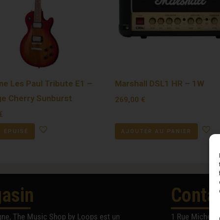
ne Les Paul Tribute E1 –
Marshall DSL1 HR – 1W
ge Cherry Sunburst
269,00
€
€
 ÉPUISÉ
AJOUTER AU PANIER
asin
Conta
gne, The Music Shop by Loops est un
1 Rue Michel A