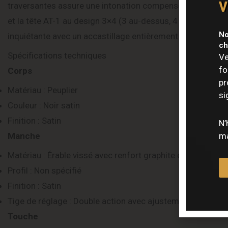
v
traversantes assure une intonation compensée et un sust
et la tête AT-1 au design 3×4 (3 au-dessus, 4 en-dessous)
No
inquiétante avec un accastillage entièrement noir pour u
ch
Spécifications techniques
Ve
fo
Corps
pr
Matériau : Peuplier
si
Couleur : Noir satin
Finition : Satin
N’
Manche
ma
Matériau : Érable vissé avec renfort graphite et joint en bi
Profil : Non spécifié
Finition : Satin
Tige de réglage : Double action avec ajustement à la tête
Touche