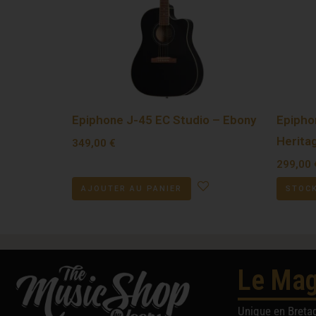
Epiphone J-45 EC Studio – Ebony
Epipho
Herita
349,00
€
299,00
AJOUTER AU PANIER
STOCK
Le Mag
Unique en Breta