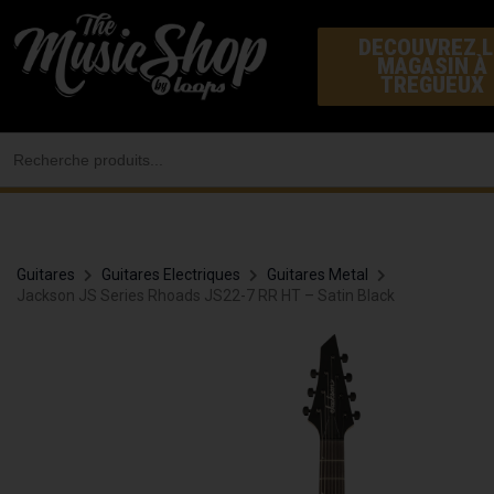
Aller
DECOUVREZ L
au
MAGASIN À
contenu
TREGUEUX
Search
for:
Guitares
Guitares Electriques
Guitares Metal
Jackson JS Series Rhoads JS22-7 RR HT – Satin Black