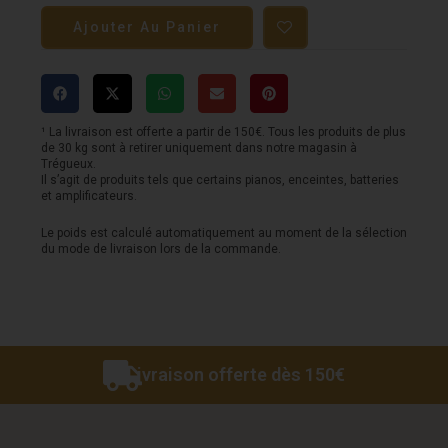
de
Ajouter Au Panier
Guitare
GRETSCH
-
G5021E
¹ La livraison est offerte a partir de 150€. Tous les produits de plus
de 30 kg sont à retirer uniquement dans notre magasin à
Rancher™
Trégueux.
Il s’agit de produits tels que certains pianos, enceintes, batteries
Penguin™
et amplificateurs.
Parlor
Le poids est calculé automatiquement au moment de la sélection
du mode de livraison lors de la commande.
-
White
Livraison offerte dès 150€