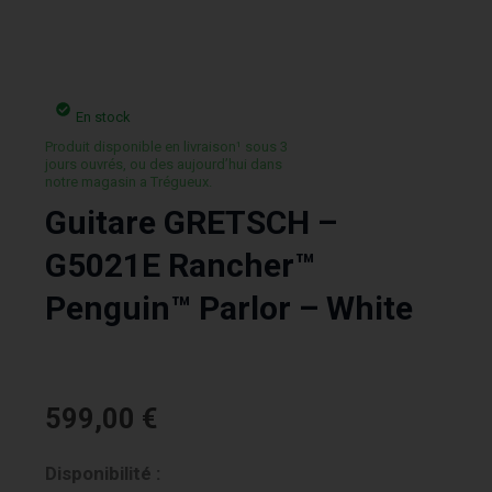
En stock
Produit disponible en livraison¹ sous 3
jours ouvrés, ou des aujourd’hui dans
notre magasin a Trégueux.
Guitare GRETSCH –
G5021E Rancher™
Penguin™ Parlor – White
599,00
€
quantité
Disponibilité :