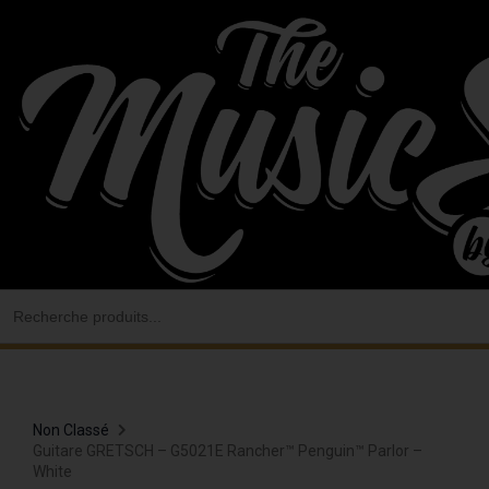
Aller
au
contenu
Search
for:
Non Classé
Guitare GRETSCH – G5021E Rancher™ Penguin™ Parlor –
White