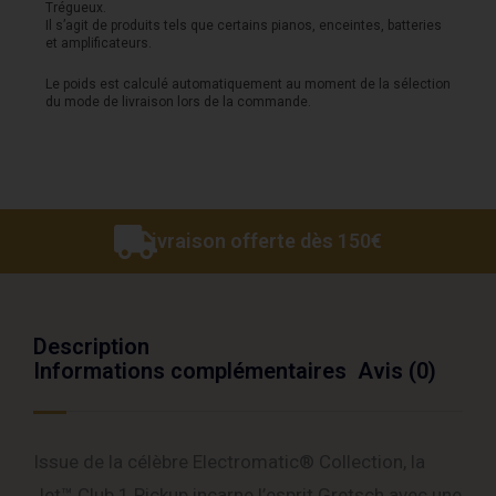
1
Trégueux.
Il s’agit de produits tels que certains pianos, enceintes, batteries
Pickup
et amplificateurs.
-
Le poids est calculé automatiquement au moment de la sélection
du mode de livraison lors de la commande.
Steel
Olive
Livraison offerte dès 150€
Description
Informations complémentaires
Avis (0)
Issue de la célèbre Electromatic® Collection, la
Jet™ Club 1 Pickup incarne l’esprit Gretsch avec une