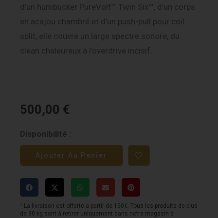
d’un humbucker PureVolt™ Twin Six™, d’un corps
en acajou chambré et d’un push-pull pour coil
split, elle couvre un large spectre sonore, du
clean chaleureux à l’overdrive incisif.
500,00
€
quantité
Disponibilité :
de
Ajouter Au Panier
Gretsch
Electromatic®
Jet™
Club
¹ La livraison est offerte a partir de 150€. Tous les produits de plus
de 30 kg sont à retirer uniquement dans notre magasin à