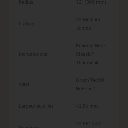
Radius
12” (305 mm)
22 Medium
Frettes
Jumbo
Pearloid Neo-
Incrustations
Classic™
Thumbnail
Graph Tech®
Sillet
NuBone™
Largeur au sillet
42,86 mm
24.88” (632
Diapason