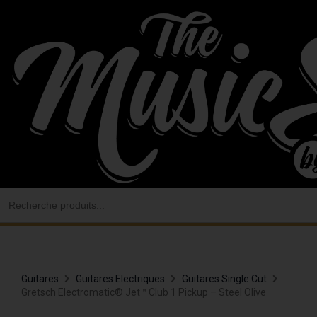
Aller
au
contenu
Search
for:
Guitares
Guitares Electriques
Guitares Single Cut
Gretsch Electromatic® Jet™ Club 1 Pickup – Steel Olive