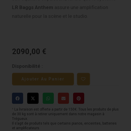
LR Baggs Anthem
assure une amplification
naturelle pour la scène et le studio.
2090,00
€
quantité
Disponibilité :
de
Ajouter Au Panier
Furch
Green
DC
SM
¹ La livraison est offerte a partir de 150€. Tous les produits de plus
de 30 kg sont à retirer uniquement dans notre magasin à
LRB
Trégueux.
Il s’agit de produits tels que certains pianos, enceintes, batteries
-
et amplificateurs.