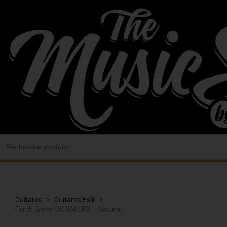
Aller
au
contenu
Search
for:
Guitares
Guitares Folk
Furch Green DC SM LRB – Natural