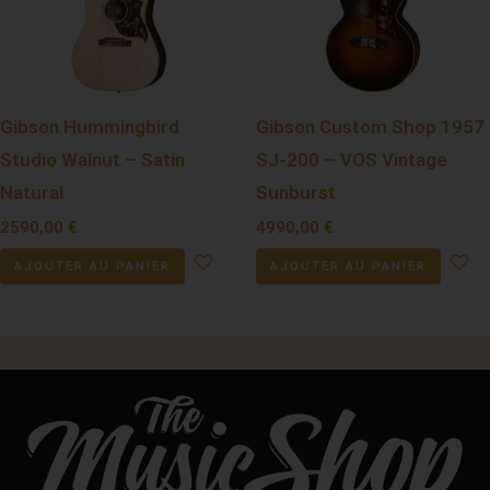
Gibson Hummingbird
Gibson Custom Shop 1957
Studio Walnut – Satin
SJ-200 – VOS Vintage
Natural
Sunburst
2590,00
€
4990,00
€
AJOUTER AU PANIER
AJOUTER AU PANIER