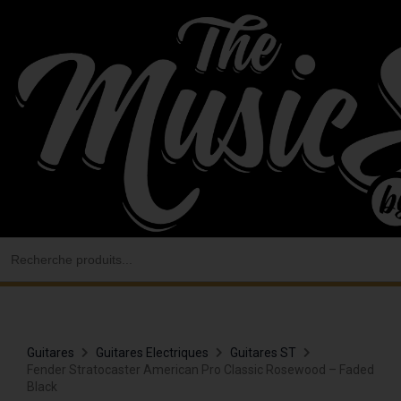
Aller
au
contenu
Search
for:
Guitares
Guitares Electriques
Guitares ST
Fender Stratocaster American Pro Classic Rosewood – Faded
Black