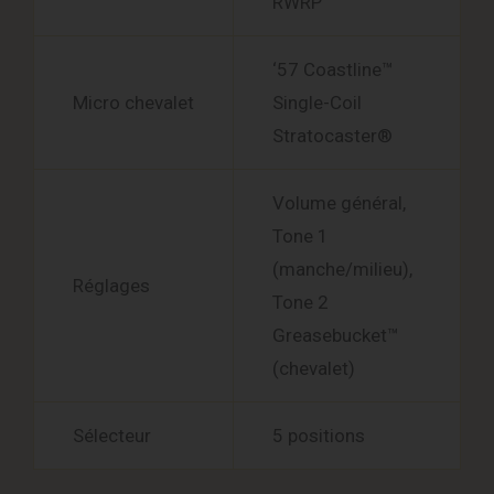
RWRP
‘57 Coastline™
Micro chevalet
Single-Coil
Stratocaster®
Volume général,
Tone 1
(manche/milieu),
Réglages
Tone 2
Greasebucket™
(chevalet)
Sélecteur
5 positions