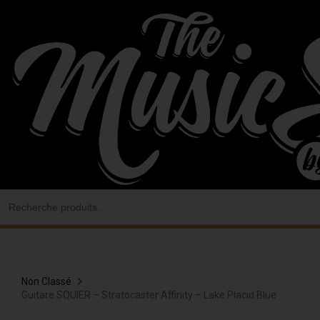
Aller
au
contenu
Search
for:
Non Classé
Guitare SQUIER – Stratocaster Affinity – Lake Placid Blue