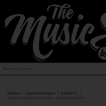
Aller
au
contenu
Search
for:
Guitares
Guitares Electriques
Guitares TL
Fender Nocaster Vintera II ’50s – Blackguard Blonde