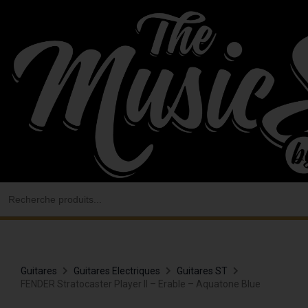
Aller
au
contenu
Search
for:
Guitares
Guitares Electriques
Guitares ST
FENDER Stratocaster Player II – Erable – Aquatone Blue