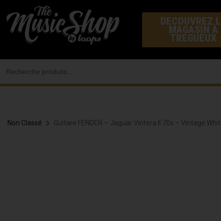
Aller
DECOUVREZ L
au
MAGASIN À
contenu
TREGUEUX
Search
for:
Non Classé
Guitare FENDER – Jaguar Vintera II 70s – Vintage Whi