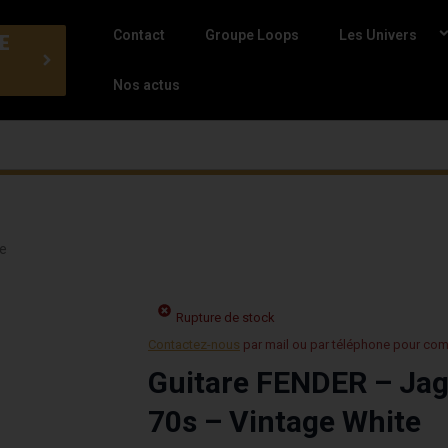
Contact
Groupe Loops
Les Univers
E
Nos actus
te
Rupture de stock
Contactez-nous
par mail ou par téléphone pour co
Guitare FENDER – Jagu
70s – Vintage White