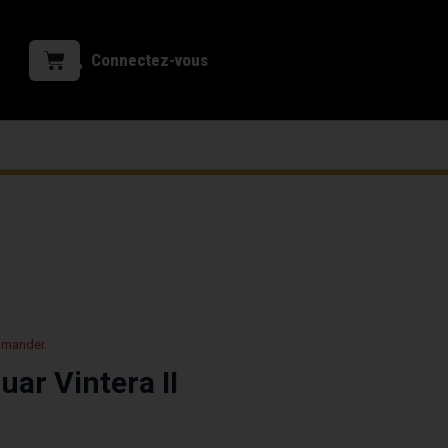
Connectez-vous
mmander.
ar Vintera II