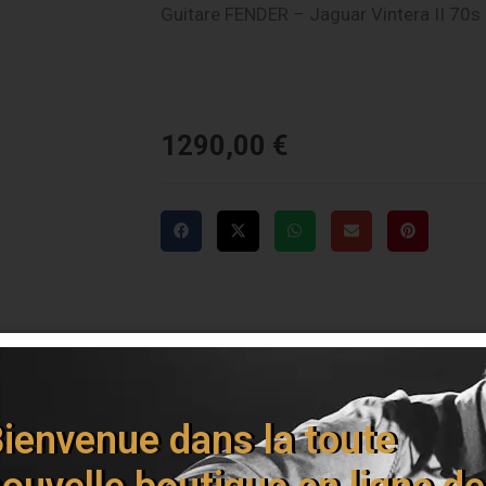
Guitare FENDER – Jaguar Vintera II 70s
1290,00
€
Livraison offerte dès 150€
ienvenue dans la toute