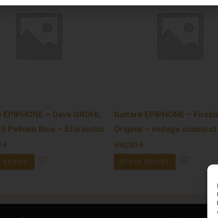
e EPIPHONE – Dave GROHL
Guitare EPIPHONE – Firebi
5 Pelham Blue – Etui inclus
Original – vintage sunburst
0
€
690,00
€
 ÉPUISÉ
STOCK ÉPUISÉ