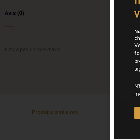
n
v
Avis (0)
No
ch
Ve
Il n’y a pas encore d’avis.
fo
pr
si
N’
ma
Produits similaires