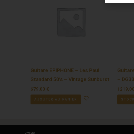
Guitare EPIPHONE – Les Paul
Guitar
Standard 50’s – Vintage Sunburst
– DG33
679,00
€
1219,0
AJOUTER AU PANIER
STOCK