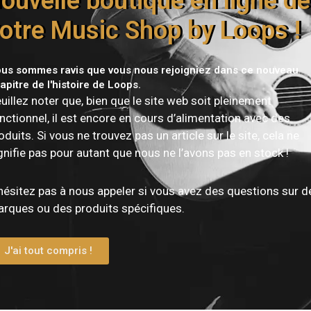
ouvelle boutique en ligne de
otre Music Shop by Loops !
us sommes ravis que vous nous rejoigniez dans ce nouveau
apitre de l'histoire de Loops.
uillez noter que, bien que le site web soit pleinement
Vous devez être
connecté
pour publier un avis.
nctionnel, il est encore en cours d’alimentation avec des
oduits. Si vous ne trouvez pas un article sur le site, cela ne
gnifie pas pour autant que nous ne l’avons pas en stock !
hésitez pas à nous appeler si vous avez des questions sur d
rques ou des produits spécifiques.
J'ai tout compris !