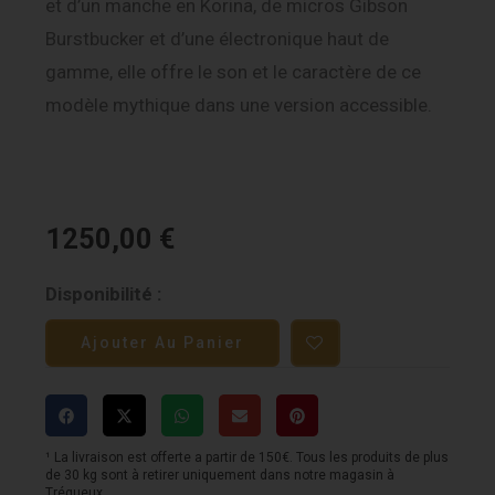
et d’un manche en Korina, de micros Gibson
Burstbucker et d’une électronique haut de
gamme, elle offre le son et le caractère de ce
modèle mythique dans une version accessible.
1250,00
€
quantité
Disponibilité :
de
Ajouter Au Panier
Epiphone
1958
Korina
Explorer
¹ La livraison est offerte a partir de 150€. Tous les produits de plus
de 30 kg sont à retirer uniquement dans notre magasin à
-
Trégueux.