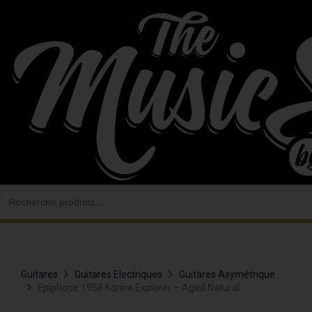
Aller
au
contenu
Search
for:
Guitares
Guitares Electriques
Guitares Asymétrique
Epiphone 1958 Korina Explorer – Aged Natural