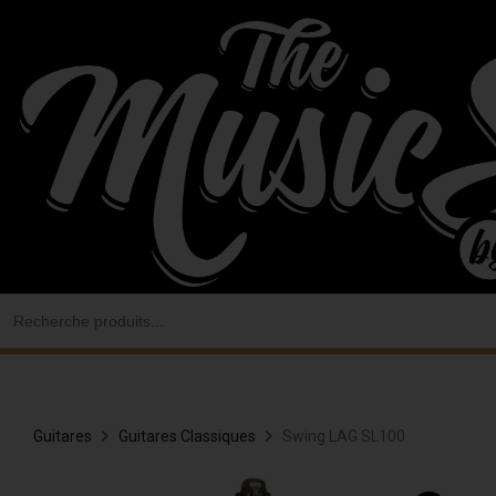
Aller
au
contenu
Search
for:
Guitares
Guitares Classiques
Swing LAG SL100