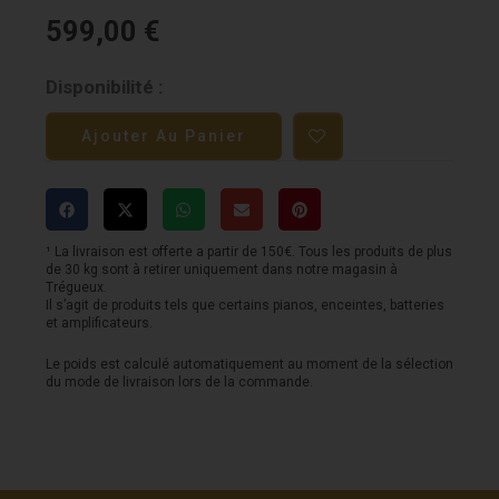
599,00
€
quantité
Disponibilité :
de
Ajouter Au Panier
Swing
LAG
SL100
¹ La livraison est offerte a partir de 150€. Tous les produits de plus
de 30 kg sont à retirer uniquement dans notre magasin à
Trégueux.
Il s’agit de produits tels que certains pianos, enceintes, batteries
et amplificateurs.
Le poids est calculé automatiquement au moment de la sélection
du mode de livraison lors de la commande.