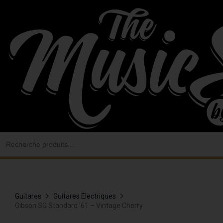
Aller
au
contenu
Search
for:
Guitares
Guitares Electriques
Gibson SG Standard ’61 – Vintage Cherry