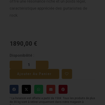
offre une résonance riche et un poids léger,
caractéristique appréciée des guitaristes de
rock.
1890,00
€
quantité
Disponibilité :
de
Gibson
Ajouter Au Panier
SG
Standard
'61
-
¹ La livraison est offerte a partir de 150€. Tous les produits de plus
de 30 kg sont à retirer uniquement dans notre magasin à
Vintage