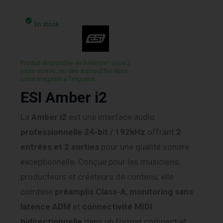
En stock
Produit disponible en livraison¹ sous 3
jours ouvrés, ou des aujourd’hui dans
notre magasin a Trégueux.
ESI Amber i2
La
Amber i2
est une interface audio
professionnelle 24-bit / 192kHz
offrant
2
entrées et 2 sorties
pour une qualité sonore
exceptionnelle. Conçue pour les musiciens,
producteurs et créateurs de contenu, elle
combine
préamplis Class-A
,
monitoring sans
latence ADM
et
connectivité MIDI
bidirectionnelle
dans un format compact et