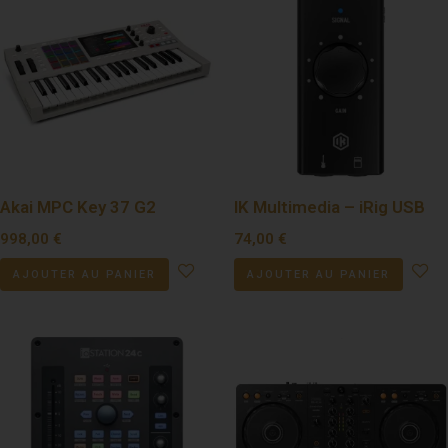
Akai MPC Key 37 G2
IK Multimedia – iRig USB
998,00
€
74,00
€
AJOUTER AU PANIER
AJOUTER AU PANIER