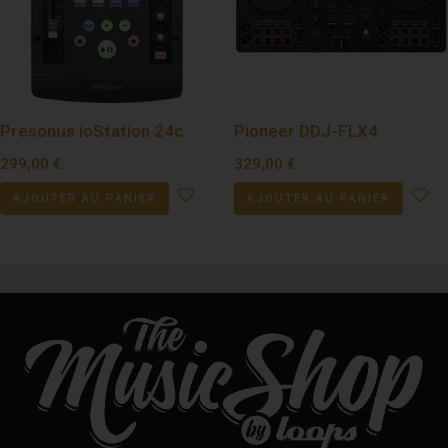
Presonus ioStation 24c
Pioneer DDJ-FLX4
299,00
€
329,00
€
AJOUTER AU PANIER
AJOUTER AU PANIER