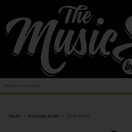
Aller
au
contenu
Search
for:
Studio
Interfaces Audio
ESI Amber I2