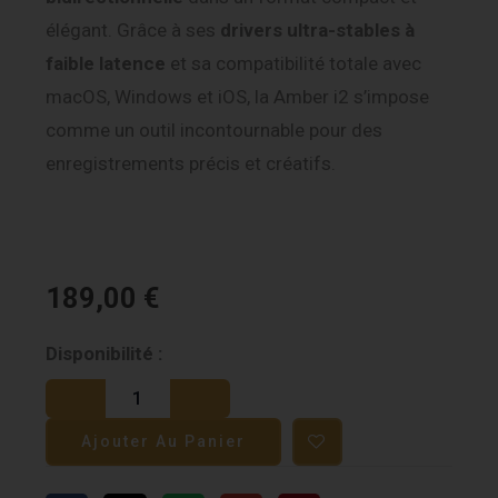
élégant. Grâce à ses
drivers ultra-stables à
faible latence
et sa compatibilité totale avec
macOS, Windows et iOS, la Amber i2 s’impose
comme un outil incontournable pour des
enregistrements précis et créatifs.
189,00
€
quantité
Disponibilité :
de
ESI
Ajouter Au Panier
Amber
i2